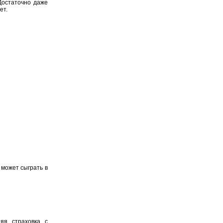
Достаточно даже
ет.
 может сыграть в
яя страховка с