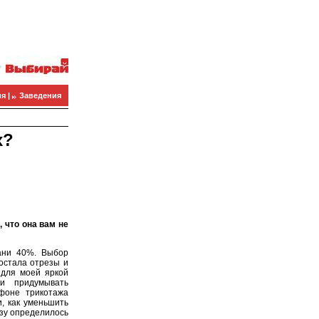
я |
Заведения
х?
 что она вам не
ани 40%. Выбор
остала отрезы и
 для моей яркой
ли придумывать
фоне трикотажа
, как уменьшить
азу определилось