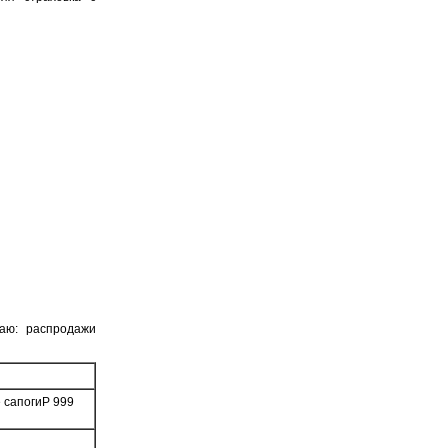
аю: распродажи
 сапогиP 999