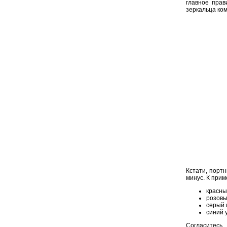
главное прав
зеркальца ком
Кстати, портн
минус. К прим
красны
розовы
серый 
синий 
Согласитесь