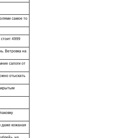
полями самое то
й стоит 4999
нь. Ветровка на
мние сапоги от
ожно отыскать
закрытым
упаковку
и даже кожаная
рублей», на