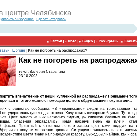
в центре Челябинска
Добавить в избранное
|
Сделать стартовой
Статьи |
Фото |
Видео |
Розыгрыши |
Событи
татьи
|
Шопинг
|
Как не погореть на распродажах?
Как не погореть на распродажа
текст: Валерия Старыгина
23.10.2008
портить впечатление от вещи, купленной на распродаже? Понимание того,
еречься от этого можно с помощью долгого обдумывания покупки или...
днях с радостью сообщила: «В «Брависсимо» скидки на трикотажные тк
 не удержалась купила два отреза. Хочу сшить шикарные блузы». Тут же д
ться. Цвет одного из них несколько смутил, уж слишком блеклым он был
савицы. Опасения оправдались, когда накинув ткань на плечи, ста
й фасон. Приятный с оттенком легкого загара цвет кожи подруги на 
йфория от покупки мгновенно прошла. Ситуацию пришлось спасать идеями
воздействие цвета ткани на природную красоту. Выход был найден, как и ср