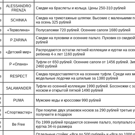
ALESSANDRO
в
Скидки на браслеты и кольца. Цены 250-310 рублей
FRENZA
Скидка на трикотажные шляпки. Высокие с маленькими 
в
SCHINKA
на осень 325 рублей
в
«Терволина»
Полусапожки 720 рублей. Осенние сапоги 1680 рублей
Скидки на пуховики и осенние пальто. Пуховик со скидко
в
P ZARINA
рублей
Распродаются остатки летней коллекции и куртки на осе
в
«Детский мир»
ребенка 4-х лет 1160 рублей
Туфли от 650 рублей. Осенние сапоги от 1456 рублей. Зи
P «Олана»
2460 рублей
Скидка предоставляется на осенние туфли. Среди них м
в
RESPECT
модельные лодочки на шпильке за 1380 рублей
Туфли из осенней коллекции 1990 рублей. Босоножки с 
SALAMANDER
носком и открытой пяткой 1490 рублей
е
PUMA
Мужские кеды и кроссовки 990 рублей
е
е
При покупке двух упаковок носков за 290 рублей третью 
«Спортмастер»
е
получаете в подарок
е
По 1999 рублей продаются осенние пальто, полупальто 
Be Free
е
куртка 34-го размера
Отдельные стойки: «Все по 500 рублей» и «Все по 1000 