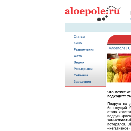
Статьи
Кино
Алоеполе
|
С
Развлечения
Фото
Видео
Розыгрыши
События
Заведения
Что может ис
подходит? Уб
Подруга на 
большущий. Я
стала хваста
подруги-кра
замысловаты
потерялся. Э
«негативное» 