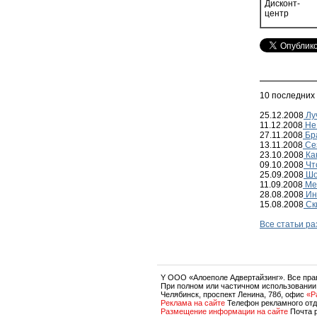
Дисконт-
центр
10 последних
25.12.2008
Лу
11.12.2008
Не
27.11.2008
Бра
13.11.2008
Се
23.10.2008
Как
09.10.2008
Чт
25.09.2008
Шо
11.09.2008
Меч
28.08.2008
Ин
15.08.2008
Ск
Все статьи р
Y OOO «Алоеполе Адвертайзинг». Все пр
При полном или частичном использовании
Челябинск, проспект Ленина, 78б, офис
«P
Реклама на сайте
Телефон рекламного отд
Размещение информации на сайте
Почта 