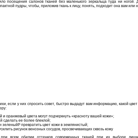
ило посещения салонов тканей без маленького зеркальца туда ни ногой. 
пактной пудры, чтобы, приложив ткань к лицу, понять, подходит она вам или н
ихи, если у них спросить совет, быстро выдадут вам информацию, какой цвет
еру:
й и оранжевый цвета могут подчеркнуть «красноту вашей кожи»;
й сделать ее более блеклой;
и зеленыйP превратить цвет кожи в землянистый;
усилить рисунок венозных сосудов, просвечивающих сквозь кожу
, при всем обилии оттенков современных тканей при их выборе лишн