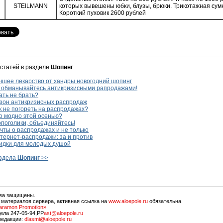
STEILMANN
которых вывешены юбки, блузы, брюки. Трикотажная сумк
Короткий пуховик 2600 рублей
 статей в разделе
Шопинг
чшее лекарство от хандры новогодний шопинг
 обманывайтесь антикризисными рапродажами!
ть не брать?
зон антикризисных распродаж
 не погореть на распродажах?
о модно этой осенью?
поголики, объединяйтесь!
ты о распродажах и не только
тернет-распродажи: за и против
идки для молодых душой
аздела
Шопинг
>>
ава защищены.
 материалов сервера, активная ссылка на
www.aloepole.ru
обязательна.
aramon Promotion»
ела 247-05-94,PP
ast@aloepole.ru
редакции:
dlasmi@aloepole.ru