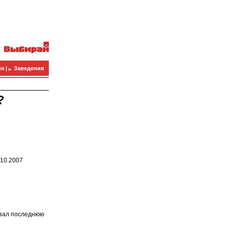
я |
Заведения
?
.10.2007
азал последнюю