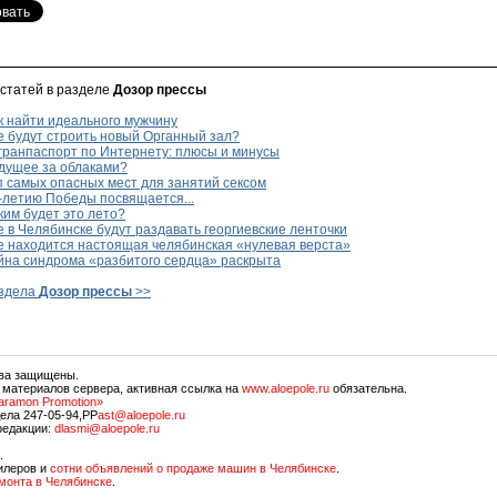
 статей в разделе
Дозор прессы
к найти идеального мужчину
е будут строить новый Органный зал?
гранпаспорт по Интернету: плюсы и минусы
дущее за облаками?
 самых опасных мест для занятий сексом
-летию Победы посвящается...
им будет это лето?
 в Челябинске будут раздавать георгиевские ленточки
е находится настоящая челябинская «нулевая верста»
йна синдрома «разбитого сердца» раскрыта
аздела
Дозор прессы
>>
ава защищены.
 материалов сервера, активная ссылка на
www.aloepole.ru
обязательна.
aramon Promotion»
ела 247-05-94,PP
ast@aloepole.ru
редакции:
dlasmi@aloepole.ru
.
илеров и
сотни объявлений о продаже машин в Челябинске
.
емонта в Челябинске
.