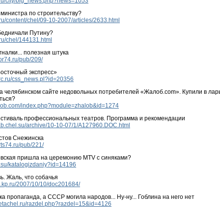
l.ru/city/big_news.php?news=1053
 министра по строительству?
.ru/content/chel/09-10-2007/articles/2633.html
едничали Путину?
.ru/chel/144131.html
гналки... полезная штука
or74.ru/pub/209/
осточный экспресс»
trc.ru/css_news.pl?id=20356
а челябинском сайте недовольных потребителей «Жалоб.com». Купили в ларь
ться?
alob.com/index.php?module=zhalob&id=1274
стиваль профессиональных театров. Программа и рекомендации
ab.chel.su/archive/10-10-07/1/A127960.DOC.html
стов Снежинска
rts74.ru/pub/221/
ская пришла на церемонию МТV с синяками?
a.su/katalogizdaniy?id=14196
ь. Жаль, что собачья
l.kp.ru/2007/10/10/doc201684/
ка пропаганда, а СССР могила народов... Ну-ну... Гоблина на него нет
zetachel.ru/razdel.php?razdel=15&id=4126