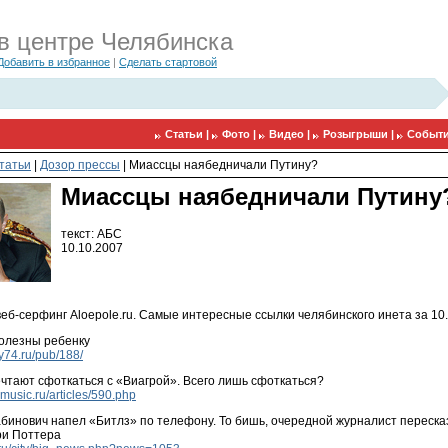
в центре Челябинска
Добавить в избранное
|
Сделать стартовой
Статьи |
Фото |
Видео |
Розыгрыши |
Событи
татьи
|
Дозор прессы
|
Миассцы наябедничали Путину?
Миассцы наябедничали Путину
текст: АБС
10.10.2007
еб-серфинг Aloepole.ru. Самые интересные ссылки челябинского инета за 10
полезны ребенку
y74.ru/pub/188/
чтают сфоткаться с «Виагрой». Всего лишь сфоткаться?
lmusic.ru/articles/590.php
бинович напел «Битлз» по телефону. То бишь, очередной журналист переск
ри Поттера