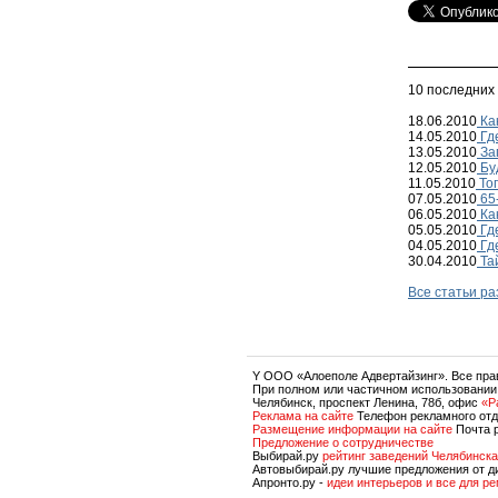
10 последних
18.06.2010
Ка
14.05.2010
Гд
13.05.2010
За
12.05.2010
Бу
11.05.2010
Топ
07.05.2010
65
06.05.2010
Как
05.05.2010
Где
04.05.2010
Гд
30.04.2010
Та
Все статьи р
Y OOO «Алоеполе Адвертайзинг». Все пр
При полном или частичном использовании
Челябинск, проспект Ленина, 78б, офис
«P
Реклама на сайте
Телефон рекламного отд
Размещение информации на сайте
Почта 
Предложение о сотрудничестве
Выбирай.ру
рейтинг заведений Челябинска
Автовыбирай.ру лучшие предложения от д
Апронто.ру -
идеи интерьеров и все для р