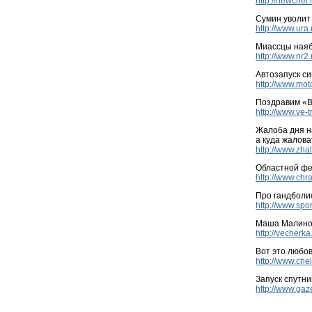
http://newche
Сумин уволит
http://www.ura
Миассцы наяб
http://www.nr2
Автозапуск си
http://www.mot
Поздравим «В
http://www.ve-
Жалоба дня н
а куда жалова
http://www.zh
Областной фе
http://www.chr
Про гандболи
http://www.spo
Маша Малинов
http://vecherk
Вот это любов
http://www.che
Запуск спутни
http://www.ga