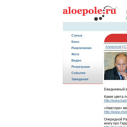
Статьи
Кино
Алоеполе
|
С
Развлечения
Фото
Видео
Розыгрыши
События
Заведения
Ежедневный в
Какие цвета 
http://www.bab
«Аматори» ме
http://www.che
Очередной Ра
книгу про Гар