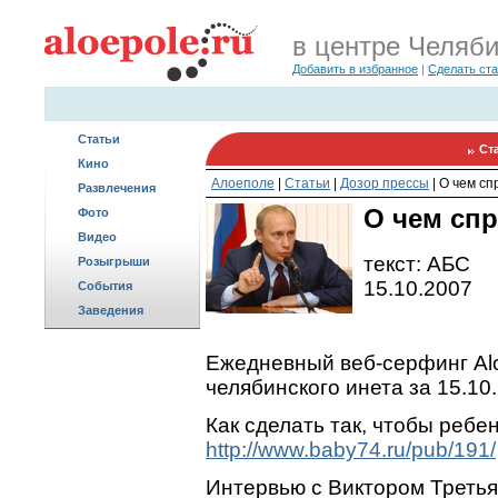
в центре Челяб
Добавить в избранное
|
Сделать ст
Статьи
Ст
Кино
Алоеполе
|
Статьи
|
Дозор прессы
|
О чем сп
Развлечения
О чем сп
Фото
Видео
текст: АБС
Розыгрыши
15.10.2007
События
Заведения
Ежедневный веб-серфинг Alo
челябинского инета за 15.10
Как сделать так, чтобы ребе
http://www.baby74.ru/pub/191/
Интервью с Виктором Треть