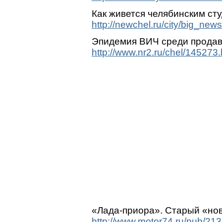
Как живется челябинским ст
http://newchel.ru/city/big_n
Эпидемия ВИЧ среди продав
http://www.nr2.ru/chel/145273.
«Лада-приора». Старый «но
http://www.motor74.ru/pub/213