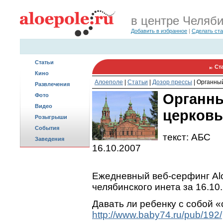
в центре Челяб
Добавить в избранное
|
Сделать ст
Статьи
Ст
Кино
Алоеполе
|
Статьи
|
Дозор прессы
|
Органный
Развлечения
Органны
Фото
Видео
церков
Розыгрыши
События
текст: АБС
Заведения
16.10.2007
Ежедневный веб-серфинг Alo
челябинского инета за 16.10
Давать ли ребенку с собой «
http://www.baby74.ru/pub/192/