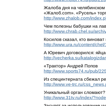
Жалоба дня на челябинском
«Жалоб.com». «Русель» торг
http://www.zhalob.com/index
Чем полезны бабушки на ла
http://www.chrab.chel.su/arc
Косилов сказал, кто виноват
http://www.ura.ru/content/chel
А Юревич договорился: яйц
http://vecherka.su/katalogizd
«Трактор» Андрей Попов
http://www.sports74.ru/pub/225
Из специнтерната сбежал р
http://www.ve-trc.ru/css_news
Уникальный орган сломают?
http://www.31tv.ru/index/?nod
Засудят за использование ч