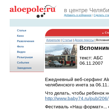
в центре Челяб
Добавить в избранное
|
Сделать ст
Статьи
Ст
Кино
Алоеполе
|
Статьи
|
Дозор прессы
|
Вспомним
Развлечения
Вспомним,
Фото
Видео
текст: АБС
Розыгрыши
06.11.2007
События
Заведения
Ежедневный веб-серфинг Alo
челябинского инета за 06.11
Что делать, чтобы ребенок н
http://www.baby74.ru/pub/206/
Фестиваль «Наш формат»... 