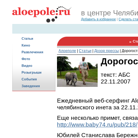
в центре Челяб
Добавить в избранное
|
Сделать ст
Статьи
Ст
Кино
Алоеполе
|
Статьи
|
Дозор прессы
|
Дорогост
Развлечения
Дорогос
Фото
Видео
Розыгрыши
текст: АБС
События
22.11.2007
Заведения
Ежедневный веб-серфинг Alo
челябинского инета за 22.11
Еще несколько примет, связ
http://www.baby74.ru/pub/218/
Юбилей Станислава Бережно