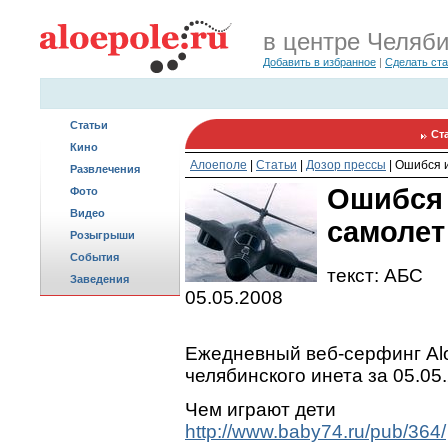
в центре Челяб
Добавить в избранное
|
Сделать ст
Статьи
Ст
Кино
Алоеполе
|
Статьи
|
Дозор прессы
|
Ошибся и
Развлечения
Ошибся 
Фото
Видео
самолет
Розыгрыши
События
текст: АБС
Заведения
05.05.2008
Ежедневный веб-серфинг Alo
челябинского инета за 05.05
Чем играют дети
http://www.baby74.ru/pub/364/