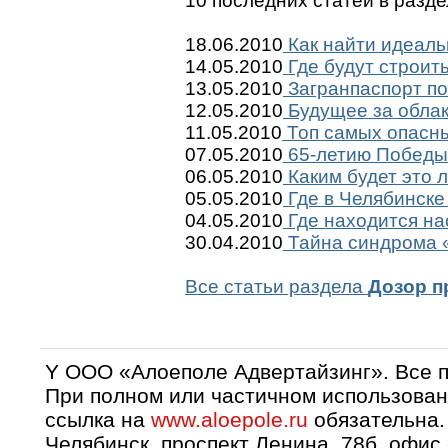
10 последних статей в разд
18.06.2010
Как найти идеаль
14.05.2010
Где будут строит
13.05.2010
Загранпаспорт по
12.05.2010
Будущее за обла
11.05.2010
Топ самых опасны
07.05.2010
65-летию Победы 
06.05.2010
Каким будет это 
05.05.2010
Где в Челябинске
04.05.2010
Где находится на
30.04.2010
Тайна синдрома «
Все статьи раздела
Дозор п
Y OOO «Алоеполе Адвертайзинг». Все 
При полном или частичном использован
ссылка на
www.aloepole.ru
обязательна.
Челябинск, проспект Ленина, 78б, офис