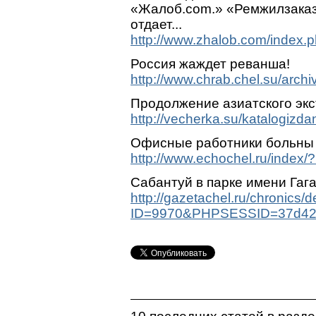
«Жалоб.com.» «Ремжилзаказ
отдает...
http://www.zhalob.com/index
Россия жаждет реванша!
http://www.chrab.chel.su/arc
Продолжение азиатского эк
http://vecherka.su/katalogizd
Офисные работники больны
http://www.echochel.ru/index
Сабантуй в парке имени Гаг
http://gazetachel.ru/chronics/d
ID=9970&PHPSESSID=37d42d