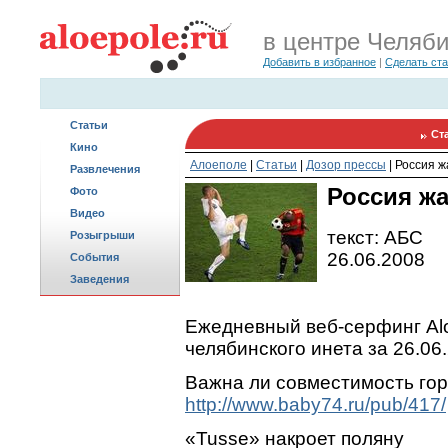
в центре Челяб
Добавить в избранное
|
Сделать ст
Статьи
Ст
Кино
Алоеполе
|
Статьи
|
Дозор прессы
|
Россия ж
Развлечения
Россия ж
Фото
Видео
текст: АБС
Розыгрыши
26.06.2008
События
Заведения
Ежедневный веб-серфинг Alo
челябинского инета за 26.06
Важна ли совместимость го
http://www.baby74.ru/pub/417/
«Tusse» накроет поляну