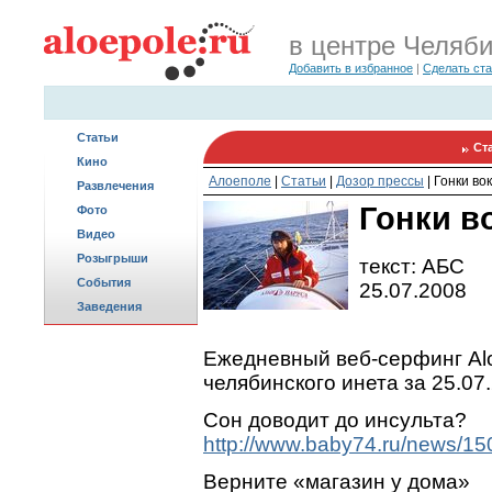
в центре Челяб
Добавить в избранное
|
Сделать ст
Статьи
Ст
Кино
Алоеполе
|
Статьи
|
Дозор прессы
|
Гонки во
Развлечения
Гонки в
Фото
Видео
Розыгрыши
текст: АБС
События
25.07.2008
Заведения
Ежедневный веб-серфинг Alo
челябинского инета за 25.07
Сон доводит до инсульта?
http://www.baby74.ru/news/15
Верните «магазин у дома»