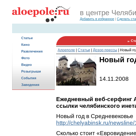
в центре Челяб
Добавить в избранное
|
Сделать ст
Статьи
Ст
Кино
Алоеполе
|
Статьи
|
Дозор прессы
|
Новый го
Развлечения
Новый го
Фото
Видео
Розыгрыши
14.11.2008
События
Заведения
Ежедневный веб-серфинг A
ссылки челябинского инета
Новый год в Средневековье
http://chelyabinsk.ru/newsline
Сколько стоит «Евровидени