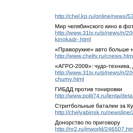
http://chel.kp.ru/online/news/
Мир челябинского кино в фо
http://www.31tv.ru/p/news/n/2
kinokadr-.html
«Праворукие» авто больше н
http://www.cheltv.ru/cnews.ht
«АГРО-2009»: чудо-техника,
http://www.31tv.ru/p/news/n/2
chumy.html
ГИБДД против тонировки
http://www.polit74.ru/lenta/de
Стритбольные баталии за К
http://chelyabinsk.ru/newsline
Донорство по приговору
http://nr2.ru/inworld/246507.ht