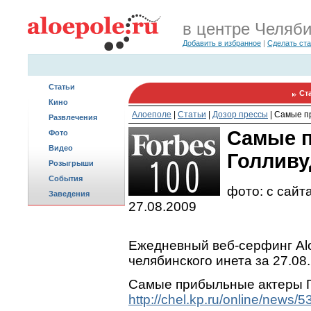
в центре Челяб
Добавить в избранное
|
Сделать ст
Статьи
Ст
Кино
Алоеполе
|
Статьи
|
Дозор прессы
|
Самые п
Развлечения
Самые 
Фото
Видео
Голливу
Розыгрыши
События
фото: с сайта
Заведения
27.08.2009
Ежедневный веб-серфинг Alo
челябинского инета за 27.08
Самые прибыльные актеры 
http://chel.kp.ru/online/news/