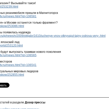
агазин? Вызывайте такси!
ral/253239.html
ных реанимобиля пришли в Магнитогорск
ltv.ru/rnews.html?id=106581
я» в Москве останется только фрагмент?
moskow/253086.html
ры появилась надежда
v.ru/p/news/n/2009/oktjabr/1610/uchenye-vnov-otkryvajut-tajny-ostrova-very-.html
 японский лад
nworld/253120.html
 будут выпускать трамваи нового поколения
ltv.ru/rnews.html?id=106565
весторов
ltv.ru/rnews.html?id=106541
ксуальных мировых лидеров
moskow/252855.html
 статей в разделе
Дозор прессы