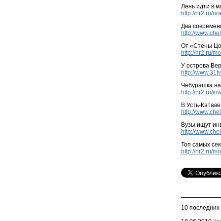
Лень идти в м
http://nr2.ru/u
Два современ
http://www.che
От «Стены Цо
http://nr2.ru/
У острова Ве
http://www.31t
Чебурашка на
http://nr2.ru/i
В Усть-Катаве
http://www.che
Вузы ищут ин
http://www.che
Топ самых се
http://nr2.ru/
10 последних