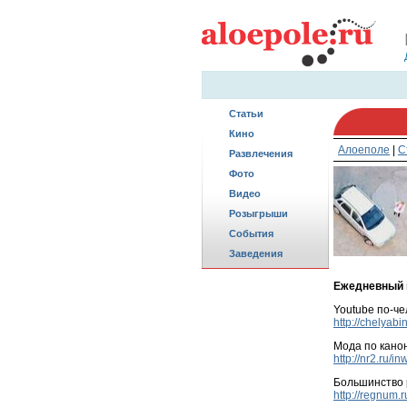
Статьи
Кино
Алоеполе
|
С
Развлечения
Фото
Видео
Розыгрыши
События
Заведения
Ежедневный в
Youtube по-ч
http://chelyab
Мода по кано
http://nr2.ru/i
Большинство 
http://regnum.