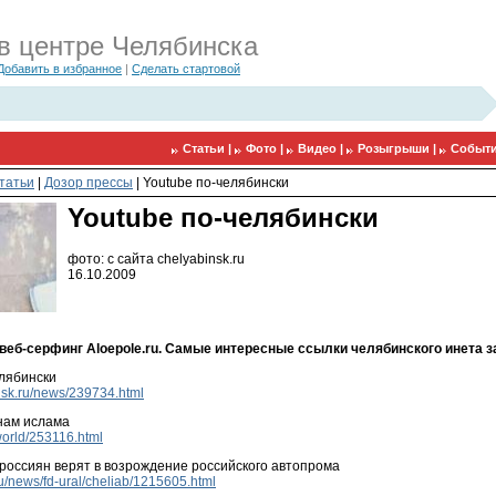
в центре Челябинска
Добавить в избранное
|
Сделать стартовой
Статьи |
Фото |
Видео |
Розыгрыши |
Событи
татьи
|
Дозор прессы
|
Youtube по-челябински
Youtube по-челябински
фото: с сайта chelyabinsk.ru
16.10.2009
еб-серфинг Aloepole.ru. Самые интересные ссылки челябинского инета за
елябински
insk.ru/news/239734.html
нам ислама
nworld/253116.html
россиян верят в возрождение российского автопрома
ru/news/fd-ural/cheliab/1215605.html