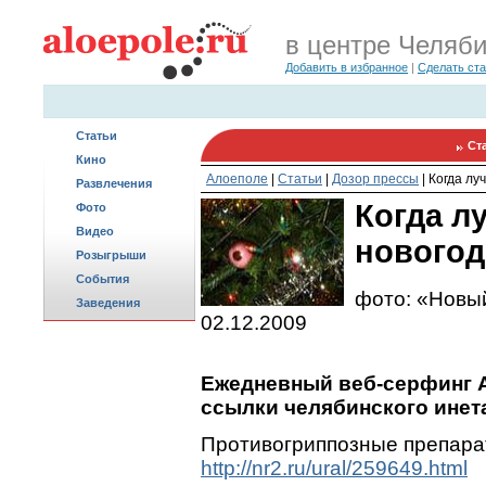
в центре Челяб
Добавить в избранное
|
Сделать ст
Статьи
Ст
Кино
Алоеполе
|
Статьи
|
Дозор прессы
|
Когда лу
Развлечения
Когда л
Фото
Видео
нового
Розыгрыши
События
фото: «Новы
Заведения
02.12.2009
Ежедневный веб-серфинг A
ссылки челябинского инета
Противогриппозные препара
http://nr2.ru/ural/259649.html