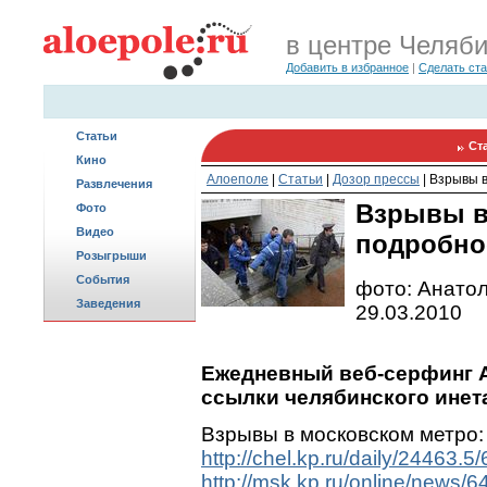
в центре Челяб
Добавить в избранное
|
Сделать ст
Статьи
Ст
Кино
Алоеполе
|
Статьи
|
Дозор прессы
|
Взрывы в
Развлечения
Взрывы в
Фото
Видео
подробно
Розыгрыши
События
фото: Анато
Заведения
29.03.2010
Ежедневный веб-серфинг A
ссылки челябинского инета
Взрывы в московском метро:
http://chel.kp.ru/daily/24463.5
http://msk.kp.ru/online/news/