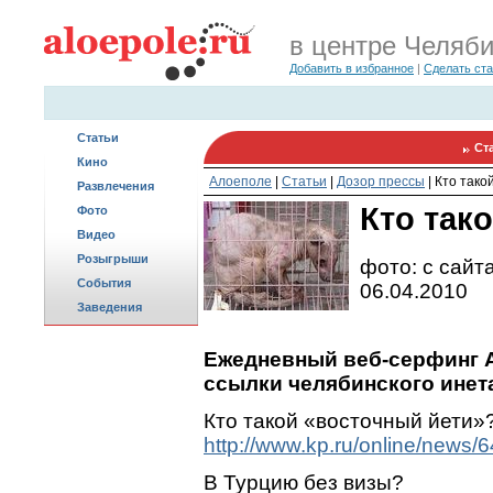
в центре Челяб
Добавить в избранное
|
Сделать ст
Статьи
Ст
Кино
Алоеполе
|
Статьи
|
Дозор прессы
|
Кто тако
Развлечения
Кто так
Фото
Видео
Розыгрыши
фото: с сайта
События
06.04.2010
Заведения
Ежедневный веб-серфинг A
ссылки челябинского инета
Кто такой «восточный йети»
http://www.kp.ru/online/news/
В Турцию без визы?