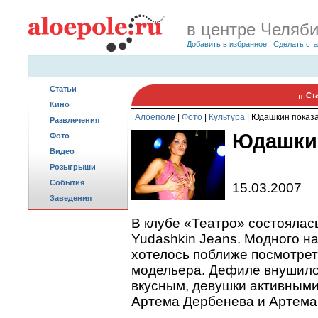
в центре Челяб
Добавить в избранное
|
Сделать ст
Статьи
Ст
Кино
Алоеполе
|
Фото
|
Культура
|
Юдашкин показ
Развлечения
Юдашки
Фото
Видео
Розыгрыши
События
15.03.2007
Заведения
В клубе «Театро» состоялас
Yudashkin Jeans. Модного на
хотелось поближе посмотрет
модельера. Дефиле внушило 
вкусным, девушки активными
Артема Дербенева и Артема