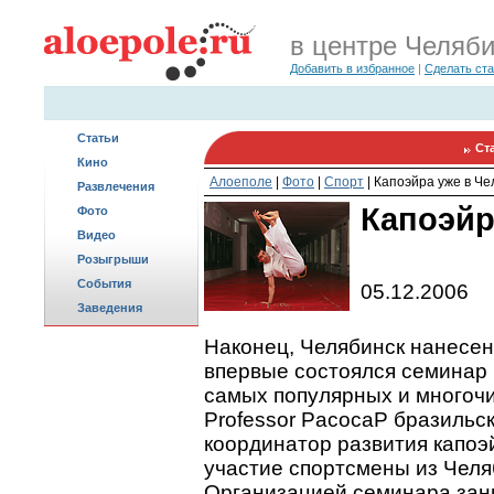
в центре Челяб
Добавить в избранное
|
Сделать ст
Статьи
Ст
Кино
Алоеполе
|
Фото
|
Спорт
|
Капоэйра уже в Че
Развлечения
Капоэйр
Фото
Видео
Розыгрыши
События
05.12.2006
Заведения
Наконец, Челябинск нанесен 
впервые состоялся семинар
самых популярных и многоч
Professor PacocaP бразильс
координатор развития капоэ
участие спортсмены из Челя
Организацией семинара зан