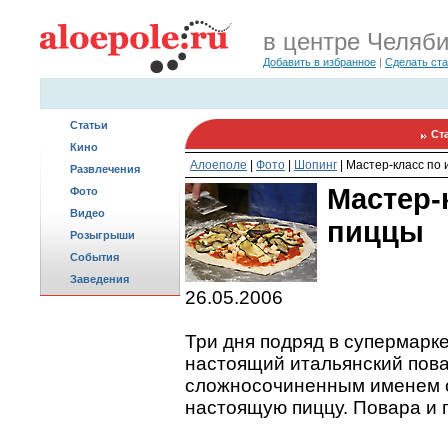
в центре Челяб
Добавить в избранное
|
Сделать ст
Статьи
Ст
Кино
Алоеполе
|
Фото
|
Шопинг
|
Мастер-класс по
Развлечения
Мастер-
Фото
Видео
пиццы
Розыгрыши
События
Заведения
26.05.2006
Три дня подряд в супермарк
настоящий итальянский пова
сложносочиненным именем о
настоящую пиццу. Повара и 