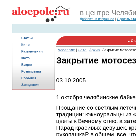
в центре Челяб
Добавить в избранное
|
Сделать ст
Статьи
Ст
Кино
Алоеполе
|
Фото
|
Архив
|
Закрытие мотосез
Развлечения
Закрытие мотосе
Фото
Видео
Розыгрыши
События
03.10.2005
Заведения
1 октября челябинские байк
Прощание со светлым летеч
традиции: южноуральцы из «
цветы к Вечному огню, а зат
Парад красивых девушек, кр
рукопашкаP в общем, все, чт