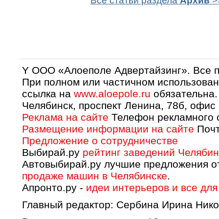
Все статьи раздела
Архив
>
Y OOO «Алоеполе Адвертайзинг». Все 
При полном или частичном использован
ссылка на
www.aloepole.ru
обязательна.
Челябинск, проспект Ленина, 78б, офис
Реклама на сайте
Телефон рекламного о
Размещение информации на сайте
Почт
Предложение о сотрудничестве
Выбирай.ру
рейтинг заведений Челябин
Автовыбирай.ру лучшие предложения о
продаже машин в Челябинске
.
Апронто.ру -
идеи интерьеров и все для
Главный редактор: Сербина Ирина Нико