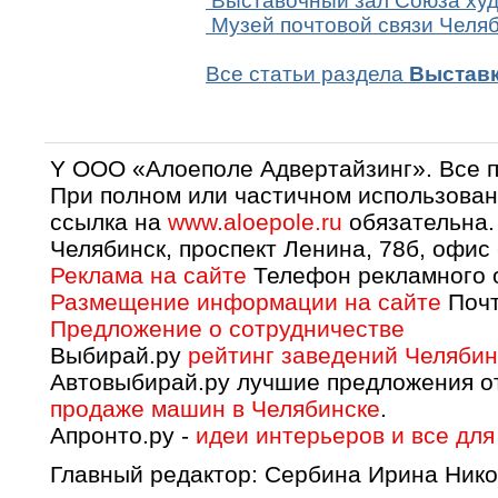
Выставочный зал Союза ху
Музей почтовой связи Челя
Все статьи раздела
Выставк
Y OOO «Алоеполе Адвертайзинг». Все 
При полном или частичном использован
ссылка на
www.aloepole.ru
обязательна.
Челябинск, проспект Ленина, 78б, офис
Реклама на сайте
Телефон рекламного о
Размещение информации на сайте
Почт
Предложение о сотрудничестве
Выбирай.ру
рейтинг заведений Челябин
Автовыбирай.ру лучшие предложения о
продаже машин в Челябинске
.
Апронто.ру -
идеи интерьеров и все для
Главный редактор: Сербина Ирина Нико