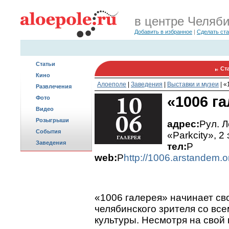
в центре Челяб
Добавить в избранное
|
Сделать ст
Статьи
Ст
Кино
Алоеполе
|
Заведения
|
Выставки и музеи
|
«
Развлечения
«1006 г
Фото
Видео
Розыгрыши
адрес:
Pул. Л
События
«Parkcity», 2
Заведения
тел:
P
web:
P
http://1006.arstandem.o
«1006 галерея» начинает св
челябинского зрителя со вс
культуры. Несмотря на свой