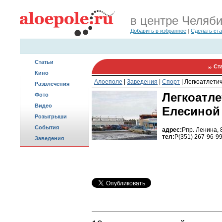
в центре Челяб
Добавить в избранное
|
Сделать ст
Статьи
Ст
Кино
Алоеполе
|
Заведения
|
Спорт
|
Легкоатлетич
Развлечения
Легкоатле
Фото
Видео
Елесиной
Розыгрыши
События
адрес:
Pпр. Ленина, 
тел:
P(351) 267-96-99
Заведения