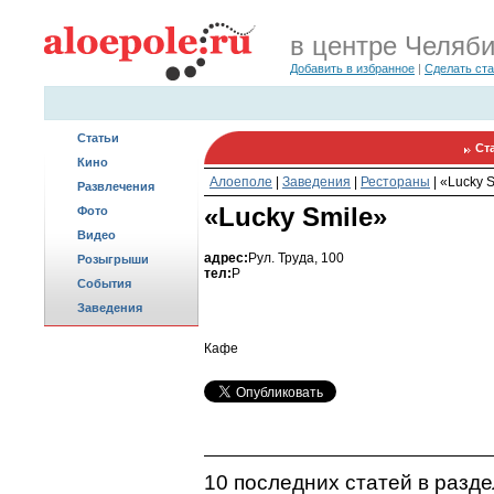
в центре Челяб
Добавить в избранное
|
Сделать ст
Статьи
Ст
Кино
Алоеполе
|
Заведения
|
Рестораны
|
«Lucky 
Развлечения
«Lucky Smile»
Фото
Видео
адрес:
Pул. Труда, 100
Розыгрыши
тел:
P
События
Заведения
Кафе
10 последних статей в разд