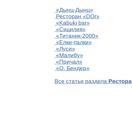
«Дынц-Дынц»
Ресторан «DOr»
«Kabuki bar»
«Сицилия»
«Титаник-2000»
«Елки-палки»
«Луси»
«Малибу»
«Причал»
«О. Бендер»
Все статьи раздела
Рестор