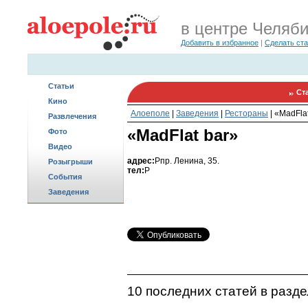
в центре Челяб
Добавить в избранное
|
Сделать ст
Статьи
Ст
Кино
Алоеполе
|
Заведения
|
Рестораны
|
«MadFlat
Развлечения
«MadFlat bar»
Фото
Видео
адрес:
Pпр. Ленина, 35.
Розыгрыши
тел:
P
События
Заведения
10 последних статей в разд