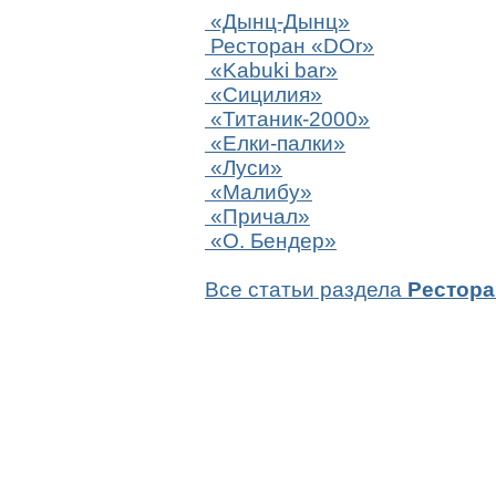
«Дынц-Дынц»
Ресторан «DOr»
«Kabuki bar»
«Сицилия»
«Титаник-2000»
«Елки-палки»
«Луси»
«Малибу»
«Причал»
«О. Бендер»
Все статьи раздела
Рестор