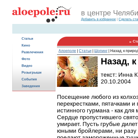
в центре Челяб
Добавить в избранное
|
Сделать ст
Статьи
Ст
Кино
Алоеполе
|
Статьи
|
Шопинг
|
Назад, к приро
Развлечения
Назад, 
Фото
Видео
Розыгрыши
текст: Инна 
События
20.10.2004
Заведения
Посещение любого из колхоз
перекрестками, пятачками и
истинного гурмана - как для
Сердце пропустившего свято
умирает. Пусть грубые дилет
юными бройлерами, ни разу 
поедают замороженные тушк