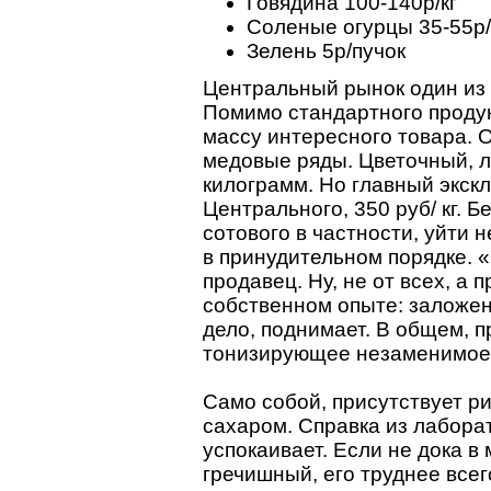
Говядина 100-140р/кг
Соленые огурцы 35-55р/
Зелень 5р/пучок
Центральный рынок один из
Помимо стандартного продук
массу интересного товара. 
медовые ряды. Цветочный, л
килограмм. Но главный экскл
Центрального, 350 руб/ кг. 
сотового в частности, уйти 
в принудительном порядке. «
продавец. Ну, не от всех, а
собственном опыте: заложен
дело, поднимает. В общем, п
тонизирующее незаменимое 
Само собой, присутствует р
сахаром. Справка из лаборат
успокаивает. Если не дока в
гречишный, его труднее все