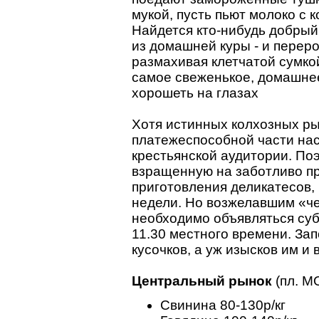
мукой, пусть пьют молоко с 
Найдется кто-нибудь добрый 
из домашней куры - и переро
размахивая клетчатой сумкой
самое свеженькое, домашнее
хорошеть на глазах
Хотя истинных колхозных ры
платежеспособной части на
крестьянской аудитории. По
взращенную на заботливо пр
приготовления деликатесов, 
недели. Но возжелавшим «че
необходимо объявляться субб
11.30 местного времени. За
кусочков, а уж изысков им и 
Центральный рынок
(пл. М
Свинина 80-130р/кг