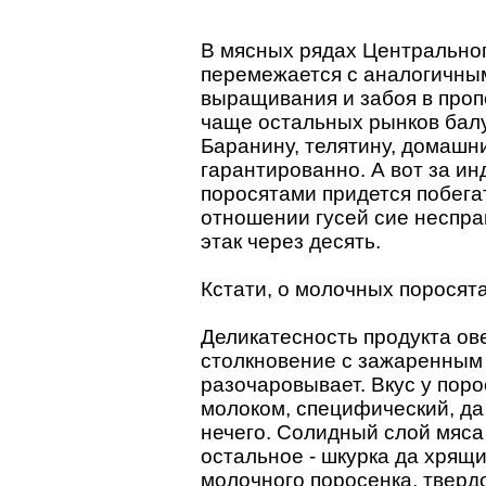
В мясных рядах Центральног
перемежается с аналогичн
выращивания и забоя в проп
чаще остальных рынков балу
Баранину, телятину, домашни
гарантированно. А вот за ин
поросятами придется побегат
отношении гусей сие неспра
этак через десять.
Кстати, о молочных поросята
Деликатесность продукта ов
столкновение с зажаренным
разочаровывает. Вкус у пор
молоком, специфический, да 
нечего. Солидный слой мяса 
остальное - шкурка да хрящ
молочного поросенка, твер