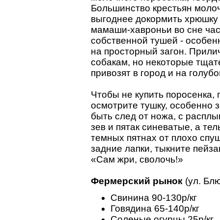
Большинство крестьян молоч
выгоднее докормить хрюшку 
мамаши-хавроньи во сне час
собственной тушей - особен
на просторный загон. Прили
собакам, но некоторые тщате
привозят в город и на голуб
Чтобы не купить поросенка,
осмотрите тушку, особенно з
быть след от ножа, с распл
зев и пятак синеватые, а те
темных пятнах от плохо спу
задние лапки, тыкните пейза
«Сам жри, сволочь!»
Фермерский рынок
(ул. Блю
Свинина 90-130р/кг
Говядина 65-140р/кг
Соленые огурцы 25р/кг