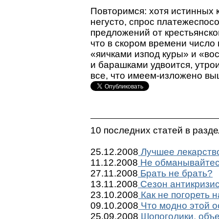
Повторимся: хотя истинных 
негусто, спрос платежеспос
предложений от крестьянско
что в скором времени число
«яичками изпод куры» и «во
и барашками удвоится, утрои
все, что имеем-изложено вы
10 последних статей в разд
25.12.2008
Лучшее лекарство
11.12.2008
Не обманывайтес
27.11.2008
Брать не брать?
13.11.2008
Сезон антикризи
23.10.2008
Как не погореть 
09.10.2008
Что модно этой 
25.09.2008
Шопоголики, объе