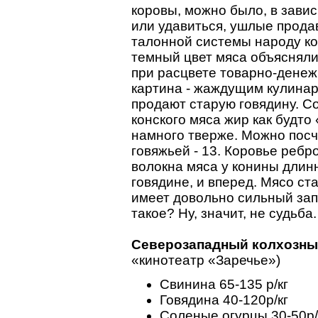
коровы, можно было, в зави
или удавиться, ушлые прод
талонной системы народу ко
темный цвет мяса объясняли
при расцвете товарно-дене
картина - жаждущим кулинар
продают старую говядину. Со
конского мяса жир как будто
намного тверже. Можно посч
говяжьей - 13. Коровье ребро
волокна мяса у конины длин
говядине, и вперед. Мясо с
имеет довольно сильный зап
такое? Ну, значит, не судьб
Северозападный колхозны
«кинотеатр «Заречье»)
Свинина 65-135 р/кг
Говядина 40-120р/кг
Соленые огурцы 30-50р/