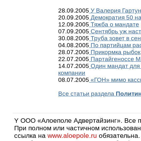
28.09.2005
У Валерия Гартун
20.09.2005
Демократия 50 на
12.09.2005
Тяжба о мандате
07.09.2005
Сентябрь уж нас
30.08.2005
Труба зовет в се
04.08.2005
По партийцам рас
28.07.2005
Прикормка рыбок,
22.07.2005
Партайгеноссе Мя
14.07.2005
Один мандат для 
компании
08.07.2005
«ГОН» мимо касс
Все статьи раздела
Полити
Y OOO «Алоеполе Адвертайзинг». Все 
При полном или частичном использован
ссылка на
www.aloepole.ru
обязательна.