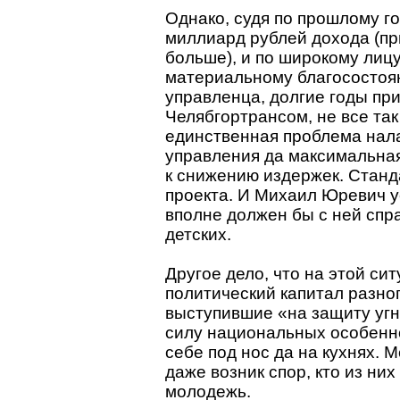
Однако, судя по прошлому го
миллиард рублей дохода (пр
больше), и по широкому лицу
материальному благосостоя
управленца, долгие годы пр
Челябгортрансом, не все та
единственная проблема на
управления да максимальна
к снижению издержек. Станд
проекта. И Михаил Юревич у
вполне должен бы с ней спра
детских.
Другое дело, что на этой си
политический капитал разно
выступившие «на защиту угн
силу национальных особенно
себе под нос да на кухнях.
даже возник спор, кто из н
молодежь.