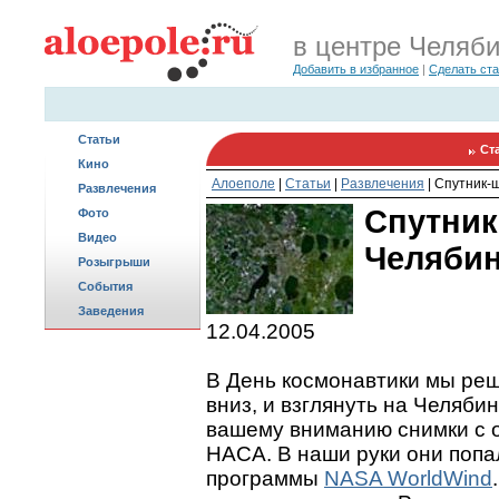
в центре Челяб
Добавить в избранное
|
Сделать ст
Статьи
Ст
Кино
Алоеполе
|
Статьи
|
Развлечения
|
Спутник-
Развлечения
Спутник
Фото
Видео
Челяби
Розыгрыши
События
Заведения
12.04.2005
В День космонавтики мы реш
вниз, и взглянуть на Челяби
вашему вниманию снимки с о
НАСА. В наши руки они поп
программы
NASA WorldWind