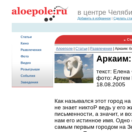
в центре Челяб
Добавить в избранное
|
Сделать ст
Статьи
Ст
Кино
Алоеполе
|
Статьи
|
Развлечения
|
Аркаим: б
Развлечения
Аркаим:
Фото
Видео
Розыгрыши
текст: Елена
События
фото: Артем
Заведения
18.08.2005
Как назывался этот город н
не знает никтоP ведь у его 
письменности, а значит, и 
нам его истинное имя. Одно 
самым первым городом на Зе