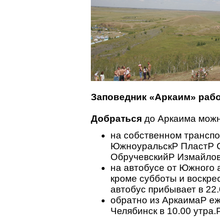
Заповедник «Аркаим» работ
Добраться
до Аркаима можн
на собственном транспо
ЮжноуральскP ПластP С
ОбручевскийP Измайлов
на автобусе от Южного 
кроме субботы и воскрес
автобус прибывает в 22.
обратно из АркаимаP еж
Челябинск в 10.00 утра.