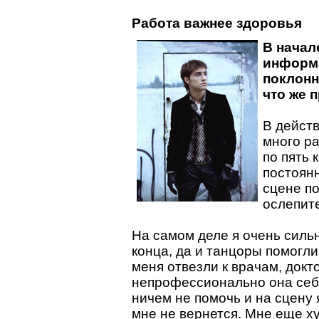
Работа важнее здоровья
В начал
информа
поклонн
что же 
В действ
много ра
по пять 
постоян
сцене п
ослепите
На самом деле я очень сильн
конца, да и танцоры помогл
меня отвезли к врачам, докт
непрофессионально она себя
ничем не помочь и на сцену 
мне не вернется. Мне еще х