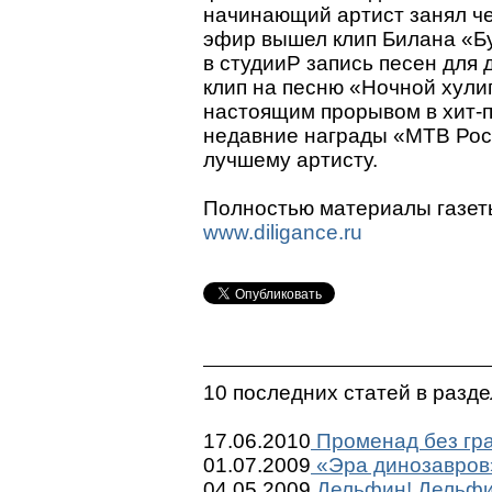
начинающий артист занял че
эфир вышел клип Билана «Бу
в студииP запись песен для 
клип на песню «Ночной хули
настоящим прорывом в хит-п
недавние награды «МТВ Рос
лучшему артисту.
Полностью материалы газет
www.diligance.ru
10 последних статей в разд
17.06.2010
Променад без гр
01.07.2009
«Эра динозавров
04.05.2009
Дельфин! Дельфи