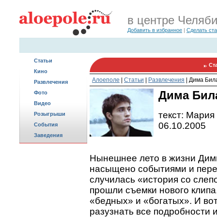
в центре Челяб
Добавить в избранное
|
Сделать ст
Статьи
Ст
Кино
Алоеполе
|
Статьи
|
Развлечения
|
Дима Бил
Развлечения
Дима Бил
Фото
Видео
текст: Мария
Розыгрыши
06.10.2005
События
Заведения
Нынешнее лето в жизни Ди
насыщено событиями и пере
случилась «история со слеп
прошли съемки нового клипа
«бедных» и «богатых». И во
разузнать все подробности и