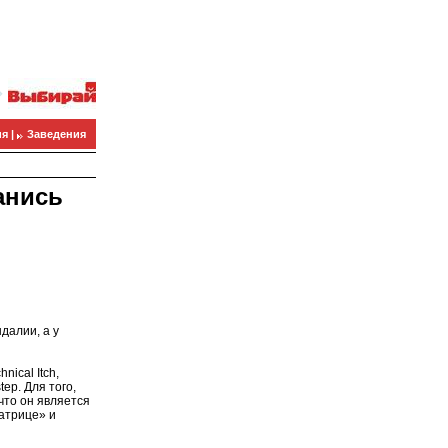
я |
Заведения
анись
далии, а у
nical Itch,
ep. Для того,
что он является
атрице» и