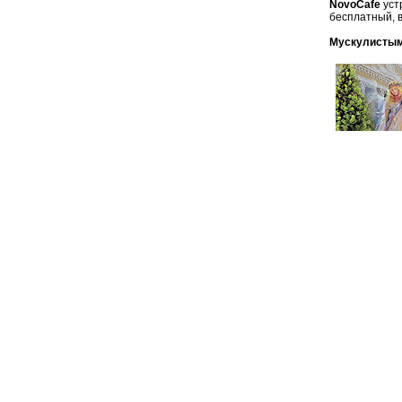
NovoCafe
уст
бесплатный, в
Мускулистым