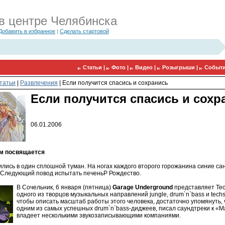
в центре Челябинска
Добавить в избранное
|
Сделать стартовой
Статьи |
Фото |
Видео |
Розыгрыши |
Событи
татьи
|
Развлечения
|
Если получится спасись и сохранись
Если получится спасись и сохр
06.01.2006
м посвящается
лись в один сплошной туман. На ногах каждого второго горожанина синие сан
. Следующий повод испытать печеньP Рождество.
В Сочельник, 6 января (пятница)
Garage Underground
представляет Tech
одного из творцов музыкальных направлений jungle, drum`n`bass и techst
чтобы описать масштаб работы этого человека, достаточно упомянуть, 
одним из самых успешных drum`n`bass-диджеев, писал саундтреки к «М
владеет несколькими звукозаписывающими компаниями.