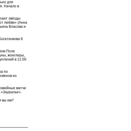
льно для
я. Начало в
пают звёзды
ост любви» (Анна
тьяна Власова и
Богатенкова 8
лом Поле
уны, жонглеры,
уплений в 12.00
ка по
сменов из
оккейные матчи
 «Зауралье».
и вы им?