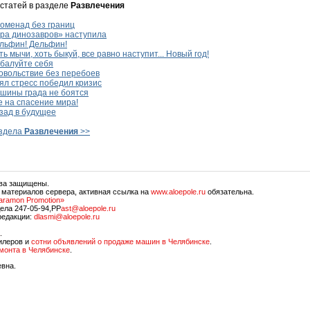
 статей в разделе
Развлечения
оменад без границ
ра динозавров» наступила
льфин! Дельфин!
ь мычи, хоть быкуй, все равно наступит... Новый год!
балуйте себя
овольствие без перебоев
л стресс победил кризис
шины града не боятся
 на спасение мира!
зад в будущее
аздела
Развлечения
>>
ава защищены.
 материалов сервера, активная ссылка на
www.aloepole.ru
обязательна.
aramon Promotion»
ела 247-05-94,PP
ast@aloepole.ru
редакции:
dlasmi@aloepole.ru
.
илеров и
сотни объявлений о продаже машин в Челябинске
.
емонта в Челябинске
.
евна.