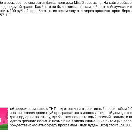
бе в воскресенье состоится финал конкурса Miss Streetracing. На сайте рейсер
 одна другой краше. Как бы то ни было, компания там соберется безумная и 
тоить 100 рублей, приобретать их рекомендуется через организаторов. Держи
57-111.
«Аврора»
совместно с ТНТ подготовила интерактивный проект «Дом 2.0
января ежевечернее клуб превращается в многоквартирный дом, где ка
дают ордер на квартиру, где благословляют каждый громкий скандал и 
чужого грязного белья. В ночь с 6 на 7 число «домашние питомцы» попа
рождественскую атмосферу программы «Жди чуда». Вход стоит 150200 