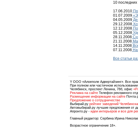
10 последних
17.06.2010
Пр
01.07.2009
«Э
04.05.2009
Де
29.12.2008
Хот
12.12.2008
По
05.12.2008
Уд
28.11.2008
Сня
21.11.2008
Ма
14.11.2008
Все
07.11.2008
На
Все статьи р
Y OOO «Алоеполе Адвертайзинг». Все пр
При полном или частичном использовании
Челябинск, проспект Ленина, 78б, офис
«P
Реклама на сайте
Телефон рекламного отд
Размещение информации на сайте
Почта 
Предложение о сотрудничестве
Выбирай.ру
рейтинг заведений Челябинска
Автовыбирай.ру лучшие предложения от д
Апронто.ру -
идеи интерьеров и все для р
Главный редактор: Сербина Ирина Никола
Возрастное ограничение 18+.