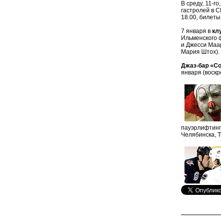
В среду, 11-г
гастролей в С
18.00, билеты
7 января в
кл
Ильменского ф
и Джесси Маа
Мария Штох). 
Джаз-бар «С
января (воскр
пауэрлифтинг
Челябинска, Т