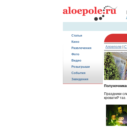
Статьи
Кино
Алоеполе
|
С
Развлечения
Фото
Видео
Розыгрыши
События
Заведения
Полуночника
Праздники сли
кроватиP таз