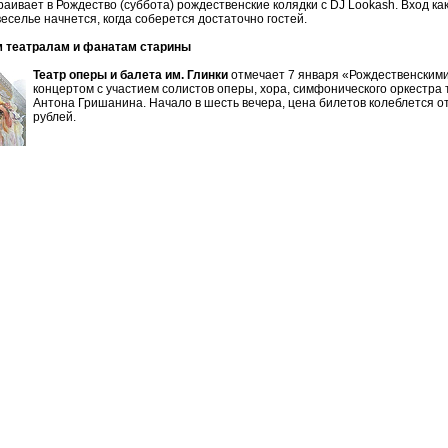
раивает в Рождество (суббота) рождественские колядки с DJ Lookash. Вход ка
еселье начнется, когда соберется достаточно гостей.
 театралам и фанатам старины
Театр оперы и балета им. Глинки
отмечает 7 января «Рождественскими
концертом с участием солистов оперы, хора, симфонического оркестра 
Антона Гришанина. Начало в шесть вечера, цена билетов колеблется от
рублей.