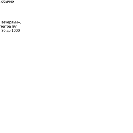
к обычно
 вечерами»,
театра п/у
 30 до 1000