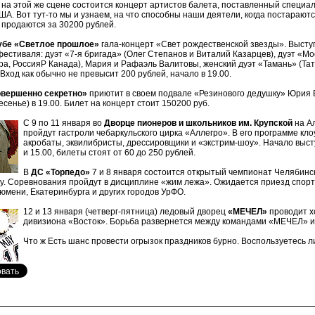
о, на этой же сцене состоится концерт артистов балета, поставленный специа
ША. Вот тут-то мы и узнаем, на что способны наши деятели, когда постараютс
 продаются за 30200 рублей.
убе «Светлое прошлое»
гала-концерт «Свет рождественской звезды». Высту
естиваля: дуэт «7-я бригада» (Олег Степанов и Виталий Казарцев), дуэт «М
ра, РоссияP Канада), Мария и Рафаэль Валитовы, женский дуэт «Тамань» (Та
Вход как обычно не превысит 200 рублей, начало в 19.00.
овершенно секретно»
приютит в своем подвале «Резинового дедушку» Юрия 
есенье) в 19.00. Билет на концерт стоит 150200 руб.
С 9 по 11 января во
Дворце пионеров и школьников им. Крупской
на А
пройдут гастроли чебаркульского цирка «Аллегро». В его программе кло
акробаты, эквилибристы, дрессировщики и «экстрим-шоу». Начало выст
и 15.00, билеты стоят от 60 до 250 рублей.
В
ДС «Торпедо»
7 и 8 января состоится открытый чемпионат Челябинс
у. Соревнования пройдут в дисциплине «жим лежа». Ожидается приезд спорт
юмени, Екатеринбурга и других городов УрФО.
12 и 13 января (четверг-пятница) ледовый дворец
«МЕЧЕЛ»
проводит х
дивизиона «Восток». Борьба развернется между командами «МЕЧЕЛ» и
Что ж Есть шанс провести огрызок праздников бурно. Воспользуетесь л