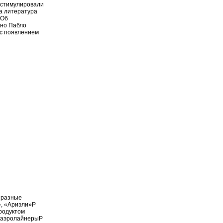
м стимулировали
ва литература
 Об
йно Пабло
 с появлением
я разные
», «Ариэли»P
продуктом
я аэролайнерыP