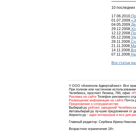
10 последних
17.06.2010
Пр
01.07.2009
«Э
04.05.2009
Де
29.12.2008
Хот
12.12.2008
По
05.12.2008
Уд
28.11.2008
Сня
21.11.2008
Ма
14.11.2008
Все
07.11.2008
На
Все статьи р
Y OOO «Алоеполе Адвертайзинг». Все пр
При полном или частичном использовании
Челябинск, проспект Ленина, 78б, офис
«P
Реклама на сайте
Телефон рекламного отд
Размещение информации на сайте
Почта 
Предложение о сотрудничестве
Выбирай.ру
рейтинг заведений Челябинска
Автовыбирай.ру лучшие предложения от д
Апронто.ру -
идеи интерьеров и все для р
Главный редактор: Сербина Ирина Никола
Возрастное ограничение 18+.