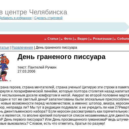
в центре Челябинска
Добавить в избранное
|
Сделать стартовой
Статьи |
Фото |
Видео |
Розыгрыши |
Событи
татьи
|
Развлечения
|
День граненого писсуара
День граненого писсуара
текст: Пантелей Ручкин
27.03.2006
трана героев, страна мечтателей, страна ученых! Цитирую эти строки в памят
иркуля и логарифмической линейки, которые полтора столетия назад напита
т неслыханным доселе комфортом и негой. Аккурат во второй половине марта
 в один и тот же светлый деньP запатентованы были эпохальные приспособле
новые возможности перед человечеством, а именно: штопор, виагра, керосин
ор, неправда ли? Мы тут в редакции подумали: а не учредить ли нам 27Pмар
ь джентльменского набора? Если керосин рассматривать как горячительную ж
н и является, то вполне крепкий получается список незаменимых для джентл
кP День первого писсуара? Или День просвещенного гуманизмаP ведь штучки
ые выковались? Словом, есть что отметить, братья по разуму!