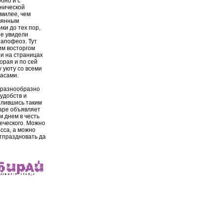
бно и с
енической
милее, чем
вянным
ки до тех пор,
не увидели
 апофеоз. Тут
им восторгом
и на страницах
орая и по сей
у уюту со всеми
асами.
 разнообразно
удобств и
тлившись таким
аре объявляет
 днем в честь
еческого. Можно
сса, а можно
тпраздновать да