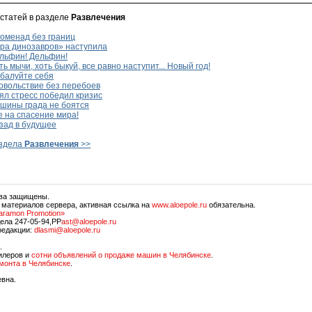
 статей в разделе
Развлечения
оменад без границ
ра динозавров» наступила
льфин! Дельфин!
ь мычи, хоть быкуй, все равно наступит... Новый год!
балуйте себя
овольствие без перебоев
л стресс победил кризис
шины града не боятся
 на спасение мира!
зад в будущее
аздела
Развлечения
>>
ава защищены.
 материалов сервера, активная ссылка на
www.aloepole.ru
обязательна.
aramon Promotion»
ела 247-05-94,PP
ast@aloepole.ru
редакции:
dlasmi@aloepole.ru
.
илеров и
сотни объявлений о продаже машин в Челябинске
.
емонта в Челябинске
.
евна.