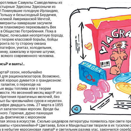
воротливые Самуилы Самоделкины из
астырные Эдисоны Эдисонычи из
 Покинувшие голодную Ирландию,
Польшу и безысходный Бердичев,
еликой Американской Мечтой,
мигранты-замарашки засучили
али планомерно перековывать Век
в Общество Потребления. Пока в
Маркс, почесывая неопрятную бороду,
 теорию классовой борьбы, бойцы
ронта по ту сторону океана
патефон, унитаз, холодильник,
нку, зажигалку и прочие штучки,
всякого современного человека.
сьP и ваять!..
мартаP сезон, необычайно
 для рационализаторов. Возможно,
мой хорошо думается о грандиозном:
 галактик, о переходе на
ые виды топлива или о теории
мости. Но весенний месяц мартP это
обретения практичных мелочей, без
был бы чрезвычайно суров и неуютен.
ифре двадцать семь. 27 марта в 1855
ыл запатентован керосин. Вроде бы
нного. Горючая, дурно пахнущая
едь фактически с керосином
ая эпоха в искусстве. Сколько шедевров литературы появилось при свете пр
лампы «трехлинейки»P Цветаева, Блок и Мандельштам творили в их тусклом с
 в небытие керосиновая лампаP и светильник разума угас, закончился сереб