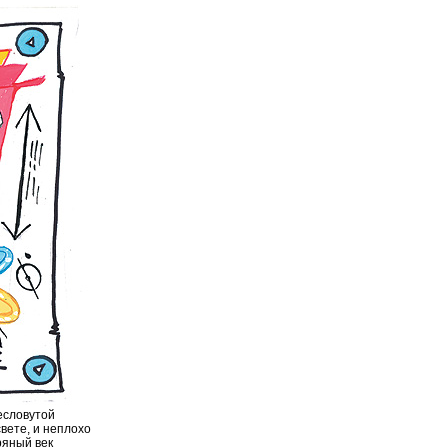
есловутой
вете, и неплохо
ряный век