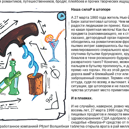
 романтиков, путешественников, бродяг, плейбоев и прочих творческих ищущ
Наша силаP в штопоре
А 27 марта 1860 года житель Нью
Бирн запатентовал штопор. Чем м
радости людишкам он принес. Каз
но какая приятная мелочь! Как бы 
предмета (напоминающего, не к ст
сказано, детородный орган парнок
обходились на романтическом фро
пылких интриг завершилось бы пш
никелированного спирального крас
спутника бутылки бургундского, х
бокалов в тени роскошного будуара
развратного танго? Конечно, можн
пальцем в бутылку пропихнуть, и д
прямо «из горла». Но из этой дис
дорога вамP в ближайший стог или
заброшенный сеновал. Термин «п
оттуда, судя по всему, и вытекает.
ситуации, где штопором и не пахло
чувства уступают место примитивн
И в плавках.
И не случайно, наверное, ровно че
восемь лет, 27 марта 1998 года У
пищевых продуктов и лекарств ми
здравоохранения США одобрило 
снадобье «Виагра»P средство от 
зработанное компанией Pfizer! Волшебная таблетка открыла врата в рай мил