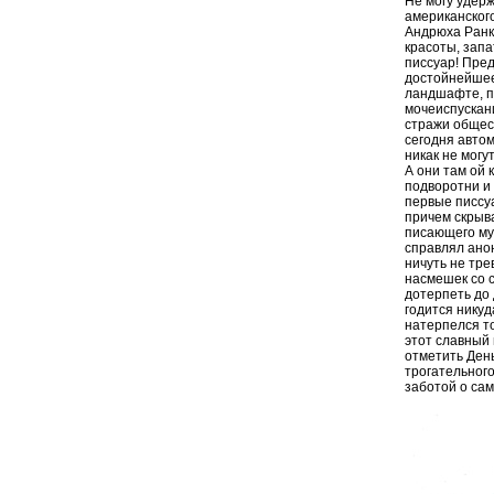
Не могу удерж
американског
Андрюха Ранк
красоты, запа
писсуар! Пре
достойнейшее
ландшафте, п
мочеиспускани
стражи общес
сегодня автом
никак не могу
А они там ой 
подворотни и
первые писсу
причем скрыв
писающего му
справлял ано
ничуть не тре
насмешек со 
дотерпеть до 
годится никуд
натерпелся то
этот славный
отметить Ден
трогательного
заботой о сам