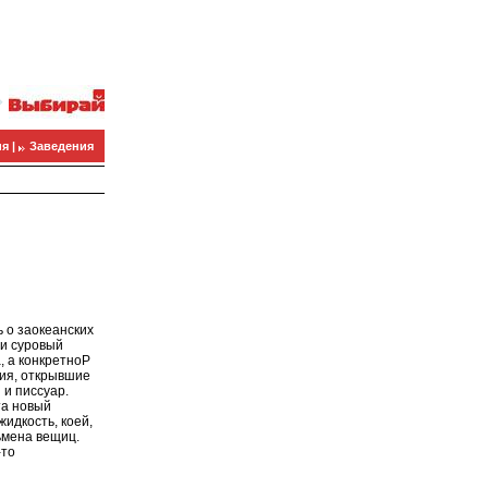
я |
Заведения
ь о заокеанских
ли суровый
, а конкретноP
ния, открывшие
 и писсуар.
та новый
идкость, коей,
ьмена вещиц.
-то