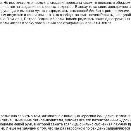
ии. Не исключаю, что продукты сгорания керосина каким-то полезным образо
ая поэтов на создание нетленных шедевров. В эпоху тотального электричест
другая, да и высокая музыка выродилась в сплошной биг-бит с рокенроллами.
ом искусстве и кино атомного века вообще говорить нечегоP знать, не случа
атья Люмьеры, Петров-Водкин и Чарли Чаплин родились почти одновременно
мерли как раз в эпоху завершения электрификации планеты Земля.
евозможно забыть о том, как классно с помощью керосина счищались с плать
 пятна. Нынешние пятновыводители, включая все эти патентованные «Доси
одобие левой руки, в которой зажата тряпица, обильно смоченная пахучим 
и. И еще не забудем о том, что как раз керосином по сей день заправляютс