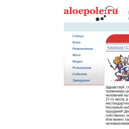
Статьи
Кино
Алоеполе
|
С
Развлечения
Фото
Видео
Розыгрыши
События
Заведения
Здравствуй, с
тружениках ц
человечий бы
27-го числа,
нестандартно 
Неслабый наб
праздникP Ден
собственно, о
Или можно та
человеколюбив