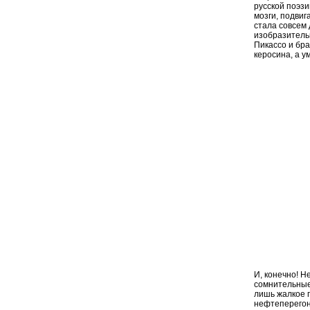
русской поэз
мозги, подвиг
стала совсем 
изобразительн
Пикассо и бр
керосина, а у
И, конечно! Н
сомнительные
лишь жалкое п
нефтеперегонк