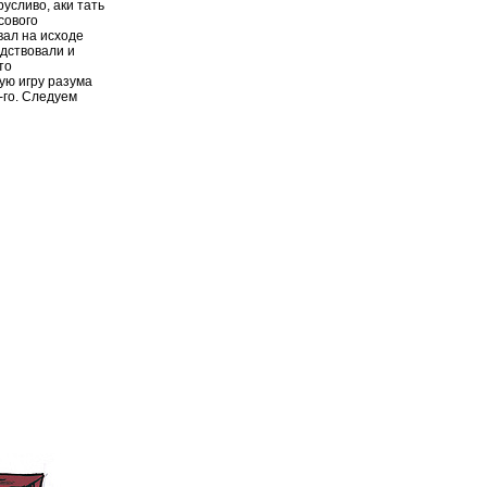
усливо, аки тать
сового
вал на исходе
рдствовали и
то
ую игру разума
-го. Следуем