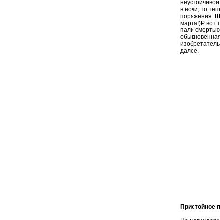
неустойчивой 
в ночи, то те
поражения. Шт
марта!)P вот 
пали смертью 
обыкновенная 
изобретательс
далее.
Пристойное 