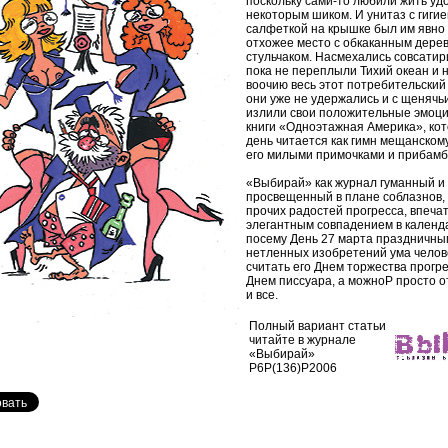
поскольку сами-то любили жить удо
некоторым шиком. И унитаз с гиги
салфеткой на крышке был им явно 
отхожее место с обкаканным дере
стульчаком. Насмехались совсатири
пока не переплыли Тихий океан и 
воочию весь этот потребительский
они уже не удержались и с щенячь
излили свои положительные эмоци
книги «Одноэтажная Америка», кот
день читается как гимн мещанском
его милыми примочками и прибамб
«Выбирай» как журнал гуманный и
просвещенный в плане соблазнов, 
прочих радостей прогресса, впеча
элегантным совпадением в календ
посему День 27 марта праздничным
нетленных изобретений ума челов
считать его Днем торжества прогре
Днем писсуара, а можноP просто о
и все.
Полный вариант статьи
читайте в журнале
«Выбирай»
P6P(136)P2006