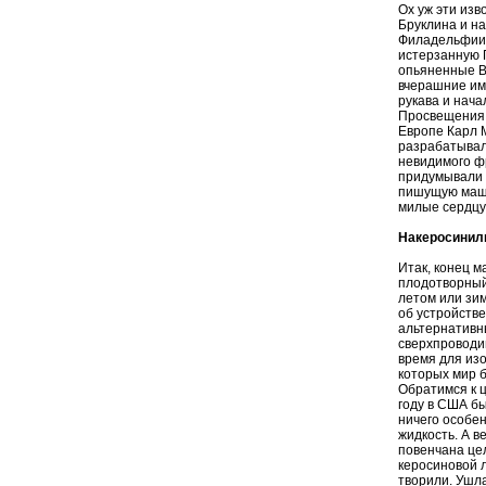
Ох уж эти из
Бруклина и н
Филадельфии!
истерзанную 
опьяненные В
вчерашние им
рукава и нач
Просвещения 
Европе Карл 
разрабатывал
невидимого ф
придумывали 
пишущую маши
милые сердцу 
Накеросинили
Итак, конец 
плодотворный
летом или зи
об устройстве
альтернативн
сверхпроводи
время для из
которых мир 
Обратимся к ц
году в США б
ничего особе
жидкость. А в
повенчана цел
керосиновой 
творили. Ушла