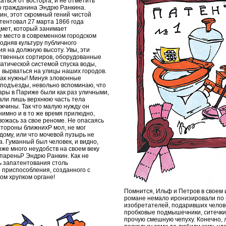
аться от восторга, и не отметить
о гражданина Эндрю Ранкина.
ин, этот скромный гений чистой
тентовал 27 марта 1866 года
дмет, который занимает
 место в современном городском
одняв культуру публичного
я на должную высоту. Увы, эти
твенных сортиров, оборудованные
атической системой спуска воды,
т вырваться на улицы наших городов.
как нужны! Минуя зловонные
 подъезды, невольно вспоминаю, что
ары в Париже были как раз уличными,
али лишь верхнюю часть тела
жчины. Так что малую нужду он
нимно и в то же время прилюдно,
вожась за свое реноме. Не опасаясь
стороны ближнихP мол, не мог
дому, или что мочевой пузырь не
а. Гуманный был человек, и видно,
же много неудобств на своем веку
 пареньP Эндрю Ранкин. Как не
ь запатентования столь
 приспособления, созданного с
ом хрупком органе!
Помнится, Ильф и Петров в своем
романе немало иронизировали по
изобретателей, подаривших челов
пробковые подмышечники, ситечки
прочую смешную чепуху. Конечно, 