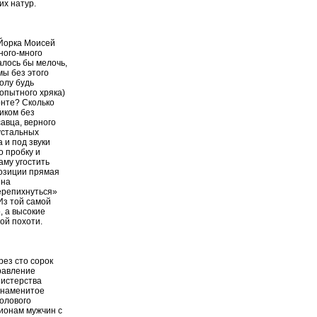
их натур.
-Йорка Моисей
ного-много
алось бы мелочь,
мы без этого
олу будь
опытного хряка)
нте? Сколько
иком без
авца, верного
рустальных
 и под звуки
о пробку и
аму угостить
позиции прямая
 на
ерепихнуться»
 Из той самой
, а высокие
ой похоти.
рез сто сорок
правление
нистерства
знаменитое
полового
лионам мужчин с