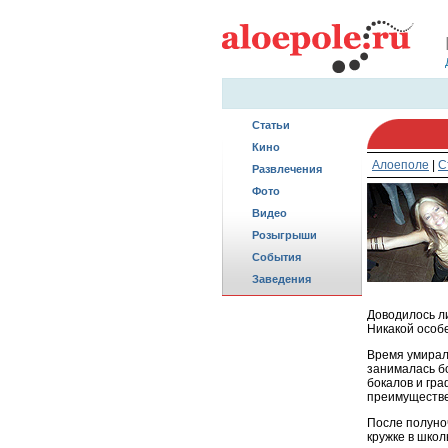
Статьи
Кино
Алоеполе
|
С
Развлечения
Фото
Видео
Розыгрыши
События
Заведения
Доводилось л
Никакой особе
Время умирало
занималась б
бокалов и гра
преимуществе
После полуноч
кружке в школ