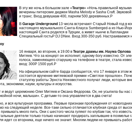
В эту же ночь в большом зале «
Театро
» «Ночь правильной музыки»
вечерины питерские диджеи Masha Melody и Sasha Craft. Звуковой
и транс. Вход девушкам 400, парням 500 деревянных.P
В
Garage Underground
13 числа встречают Старый Новый год в к
настоящего музыкального Санта-Клауса Sumberged-а из Нью-Йорка
настоящий Санта родился в Турции, а живет нынче в Лапландии
Специальный гостьP DJ DNee. Вход 300-350 руб. Настраиваемся 
шоу
16 января, во вторник, в 19.00 в
Театре драмы им. Наума Орлова
Митяев. Что за концерт он исполнит, одному богу известно. От эл
голоса, заменяющего старушку на телефоне в театре, стала изве
вход: 300P 1500 руб.P
На официальном сайте барда сообщается, что 17 января в этом ж
состоится вручение митяевской премии «Светлое прошлое». Поч
статуэтку работы Эрнста Неизвестного получат люди, которые вне
та, экономики, науки, культуры и искусства.
 и ведут церемонию Олег Митяев и Оксана Федорова. Ох, не усыпила бы нас 
ойной ночи, малыши». С детьми-то она управляется в два счета!
но, и вся культурная программа. Первые признаки пробуждения от новогодни
ко на следующей неделе. Все-таки сильно отличается клубная среда от высо
привыкать много пить. Они с шестого числа гуляют по клубам так, что известь
тальные деятели только-только начинают продирать заплывшие в похмелье гл
я идет со вторника, еще ничего не значит. Многим людям не привыкать работ