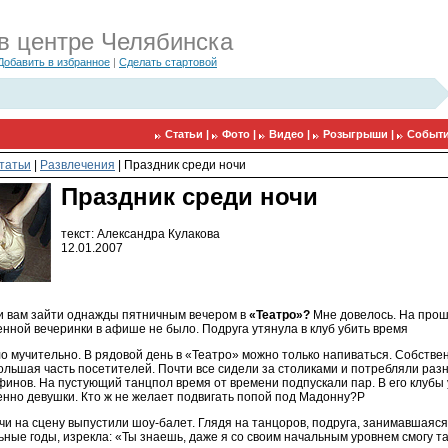
в центре Челябинска
Добавить в избранное
|
Сделать стартовой
Статьи |
Фото |
Видео |
Розыгрыши |
Событи
татьи
|
Развлечения
|
Праздник среди ночи
Праздник среди ночи
текст: Александра Кулакова
12.01.2007
и вам зайти однажды пятничным вечером в
«Театро»?
Мне довелось. На прош
нной вечеринки в афише не было. Подруга утянула в клуб убить время
 мучительно. В рядовой день в «Театро» можно только напиваться. Собствен
ольшая часть посетителей. Почти все сидели за столиками и потребляли раз
финов. На пустующий танцпол время от времени подпускали пар. В его клубы
нно девушки. Кто ж не желает подвигать попой под Мадонну?P
и на сцену выпустили шоу-балет. Глядя на танцоров, подруга, занимавшаяся
ьные годы, изрекла: «Ты знаешь, даже я со своим начальным уровнем смогу т