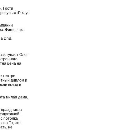
. Гости
 результатP хаус
омпании
. Фигня, что
на DnB.
выступает Олег
ектронного
стна цена на
е театре
етный диплом и
сли вклад в
эта милая дама,
х праздников
кодуховной!
 с потолка
аза То, что
ать, не