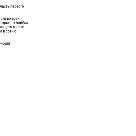
часть первого
ски во всех
терского лейбла
ивающего живые
л в сотню
 юноши