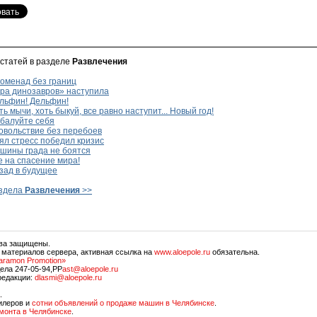
 статей в разделе
Развлечения
оменад без границ
ра динозавров» наступила
льфин! Дельфин!
ь мычи, хоть быкуй, все равно наступит... Новый год!
балуйте себя
овольствие без перебоев
л стресс победил кризис
шины града не боятся
 на спасение мира!
зад в будущее
аздела
Развлечения
>>
ава защищены.
 материалов сервера, активная ссылка на
www.aloepole.ru
обязательна.
aramon Promotion»
ела 247-05-94,PP
ast@aloepole.ru
редакции:
dlasmi@aloepole.ru
.
илеров и
сотни объявлений о продаже машин в Челябинске
.
емонта в Челябинске
.