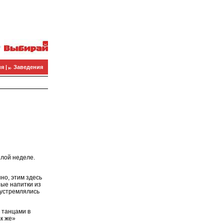
я |
Заведения
лой неделе.
но, этим здесь
ные напитки из
 устремлялись
 танцами в
ак же»