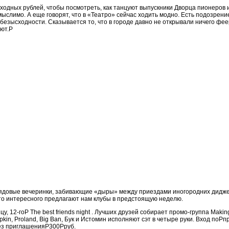
ходных рублей, чтобы посмотреть, как танцуют выпускники Дворца пионеров и
ыслимо. А еще говорят, что в «Театро» сейчас ходить модно. Есть подозрение
безысходности. Сказывается то, что в городе давно не открывали ничего фее
ают.P
рядовые вечеринки, забивающие «дыры» между приездами иногородних дидж
то интересного предлагают нам клубы в предстоящую неделю.
цу, 12-гоP The best friends night . Лучших друзей собирает промо-группа Makin
kin, Proland, Big Ban, Бук и Истомин исполняют сэт в четыре руки. Вход по
ез приглашенияP300Pруб.