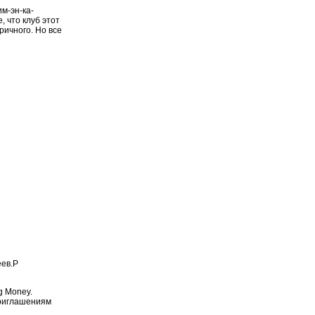
м-эн-ка-
, что клуб этот
ричного. Но все
еев.P
g Money.
Pприглашениям