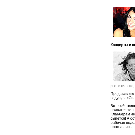
Концерты и 
развитие спор
Представляют
ведущая «Спок
Вот, собствен
появятся толь
Клабберам не 
сыпется! А ос
рабочая недел
просыпаясь