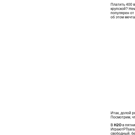
Платить 400 в
крупской? Нем
популярен от 
об этом мечт
Итак, долой 
Посмотрим, ч
В
Н2О
в пятни
ИграютPTsarap
свободный, б