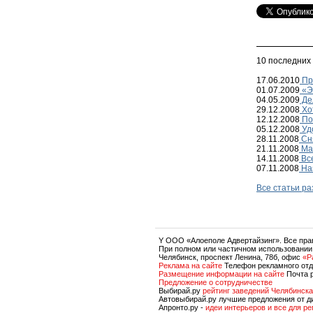
10 последних
17.06.2010
Пр
01.07.2009
«Э
04.05.2009
Де
29.12.2008
Хот
12.12.2008
По
05.12.2008
Уд
28.11.2008
Сня
21.11.2008
Ма
14.11.2008
Все
07.11.2008
На
Все статьи р
Y OOO «Алоеполе Адвертайзинг». Все пр
При полном или частичном использовании
Челябинск, проспект Ленина, 78б, офис
«P
Реклама на сайте
Телефон рекламного отд
Размещение информации на сайте
Почта 
Предложение о сотрудничестве
Выбирай.ру
рейтинг заведений Челябинска
Автовыбирай.ру лучшие предложения от д
Апронто.ру -
идеи интерьеров и все для р