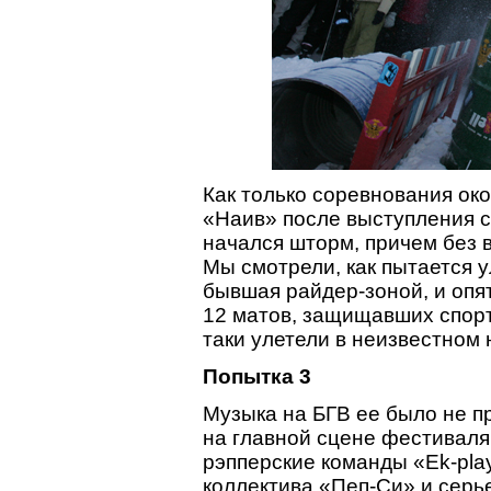
Как только соревнования око
«Наив» после выступления с
начался шторм, причем без 
Мы смотрели, как пытается у
бывшая райдер-зоной, и опят
12 матов, защищавших спорт
таки улетели в неизвестном 
Попытка 3
Музыка на БГВ ее было не пр
на главной сцене фестиваля
рэпперские команды «Ek-pla
коллектива «Пеп-Си» и серь