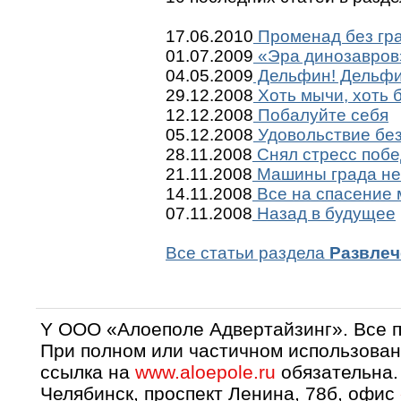
17.06.2010
Променад без гр
01.07.2009
«Эра динозавров
04.05.2009
Дельфин! Дельфи
29.12.2008
Хоть мычи, хоть б
12.12.2008
Побалуйте себя
05.12.2008
Удовольствие бе
28.11.2008
Снял стресс побе
21.11.2008
Машины града не
14.11.2008
Все на спасение 
07.11.2008
Назад в будущее
Все статьи раздела
Развлеч
Y OOO «Алоеполе Адвертайзинг». Все 
При полном или частичном использован
ссылка на
www.aloepole.ru
обязательна.
Челябинск, проспект Ленина, 78б, офис