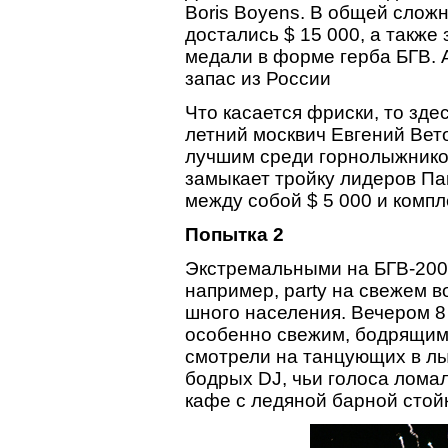
Boris Boyens. В общей слож
достались $ 15 000, а также
медали в форме герба БГВ. А
запас из России
Что касается фриски, то зде
летний москвич Евгений Вето
лучшим среди горнолыжников
замыкает тройку лидеров П
между собой $ 5 000 и комп
Попытка 2
Экстремальными на БГВ-2008
например, party на свежем в
шного населения. Вечером 8
особенно свежим, бодрящим
смотрели на танцующих в лы
бодрых DJ, чьи голоса лома
кафе с ледяной барной стойк