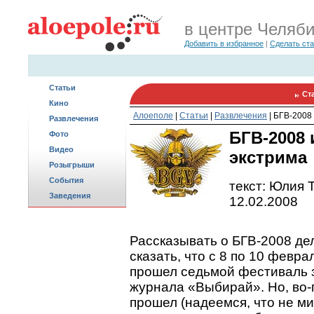
в центре Челяб
Добавить в избранное
|
Сделать ст
Статьи
Ст
Кино
Алоеполе
|
Статьи
|
Развлечения
|
БГВ-2008 
Развлечения
БГВ-2008 
Фото
Видео
экстрима
Розыгрыши
События
текст: Юлия 
Заведения
12.02.2008
Рассказывать о БГВ-2008 де
сказать, что с 8 по 10 февр
прошел седьмой фестиваль 
журнала «Выбирай». Но, во-п
прошел (надеемся, что не ми