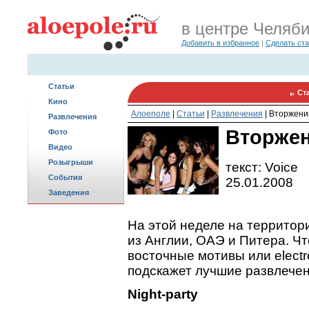
в центре Челяб
Добавить в избранное
|
Сделать ст
Статьи
Ст
Кино
Алоеполе
|
Статьи
|
Развлечения
|
Вторжени
Развлечения
Вторжен
Фото
Видео
Розыгрыши
текст: Voice
События
25.01.2008
Заведения
На этой неделе на территори
из Англии, ОАЭ и Питера. Ч
восточные мотивы или electr
подскажет лучшие развлечен
Night-party