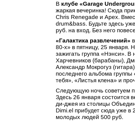
В
клубе «Garage Undergro
жаркая вечеринка! Сюда прие
Chris Renegade и Apex. Вме
drum&bass. Будьте здесь уже
руб. на вход. Без него повес
«Галактика развлечений»
в
80-х» в пятницу, 25 января. 
зажигать группа «Нэнси». В
Харчевников (барабаны), Д
Александр Мокрогуз (гитара)
последнего альбома группы 
тебя», «Листья клена» и проч
Следующую ночь советуем п
Здесь 26 января состоится в
ди-джея из столицы Объедин
Dimi.el прибудет сюда уже в 
молодых людей 500 руб.