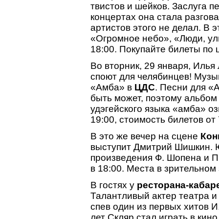
твистов и шейков. Заслуга п
концертах она стала разгова
артистов этого не делал. В 
«Огромное небо», «Люди, ул
18:00. Покупайте билеты по 
Во вторник, 29 января, Илья
споют для челябинцев! Музы
«Амба» в
ЦДС
. Песни для «
быть может, поэтому альбом т
удэгейского языка «амба» оз
19:00, стоимость билетов от 
В это же вечер на сцене
Кон
выступит Дмитрий Шишкин. 
произведения Ф. Шопена и П.
в 18:00. Места в зрительном 
В гостях у
ресторана-кабар
Талантливый актер театра и 
спев один из первых хитов 
лет Скляр стал играть в кино