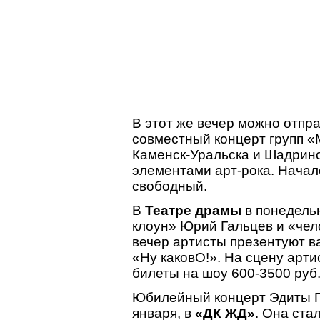
В этот же вечер можно отпр
совместный концерт групп «
Каменск-Уральска и Шадринс
элементами арт-рока. Начало
свободный.
В
Театре драмы
в понедельн
клоун» Юрий Гальцев и «чел
вечер артисты презентуют 
«Ну каковО!». На сцену арти
билеты на шоу 600-3500 руб
Юбилейный концерт Эдиты Пь
января, в
«ДК ЖД»
. Она ста