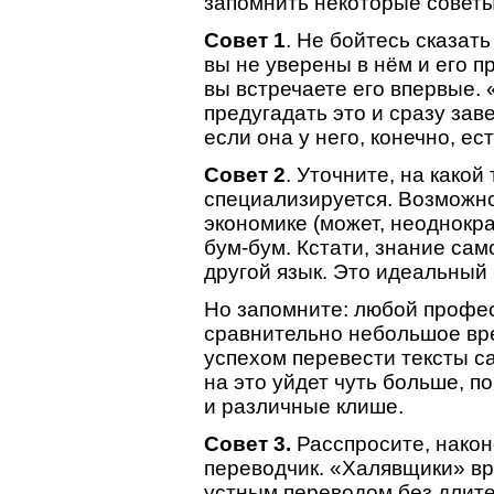
запомнить некоторые советы
Совет 1
. Не бойтесь сказат
вы не уверены в нём и его 
вы встречаете его впервые
предугадать это и сразу заве
если она у него, конечно, ес
Совет 2
. Уточните, на како
специализируется. Возможно
экономике (может, неоднокра
бум-бум. Кстати, знание са
другой язык. Это идеальный 
Но запомните: любой профе
сравнительно небольшое вр
успехом перевести тексты с
на это уйдет чуть больше, п
и различные клише.
Совет 3.
Расспросите, нако
переводчик. «Халявщики» вр
устным переводом без длите