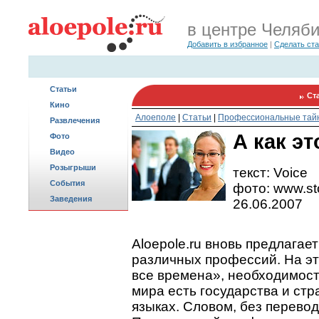
в центре Челяб
Добавить в избранное
|
Сделать ст
Статьи
Ст
Кино
Алоеполе
|
Статьи
|
Профессиональные тай
Развлечения
А как эт
Фото
Видео
Розыгрыши
текст: Voice
События
фото: www.st
Заведения
26.06.2007
Aloepole.ru вновь предлагае
различных профессий. На эт
все времена», необходимость
мира есть государства и ст
языках. Словом, без перевод