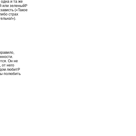
 одна и та же
ой или зеленыйP
зависть («Такое
либо страх
ельна!»).
правило,
нности.
тся. Он не
 от него
удом любитP
обы полюбить