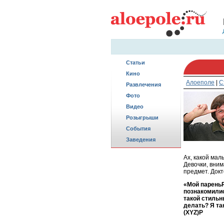
Статьи
Кино
Алоеполе
|
С
Развлечения
Фото
Видео
Розыгрыши
События
Заведения
Ах, какой мал
Девочки, вним
предмет. Докт
«Мой пареньP 
познакомилис
такой стильн
делать? Я та
(XYZ)P