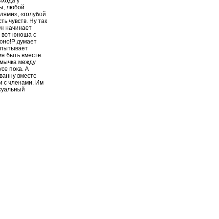
ыхода у
ры, любой
лями», «голубой
ть чувств. Ну так
Он начинает
И вот юноша с
 оно!P думает
испытывает
мя быть вместе.
смычка между
се пока. А
 ванну вместе
и с членами. Им
ксуальный