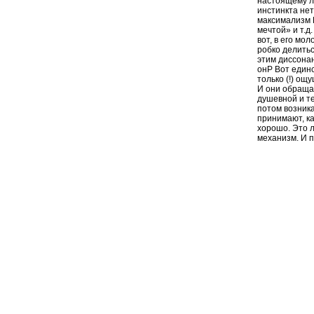
настоящему л
инстинкта нет
максимализм 
мечтой» и т.д
вот, в его мо
робко делитьс
этим диссонан
онP Вот един
только (!) ощ
И они обращаю
душевной и те
потом возника
принимают, ка
хорошо. Это 
механизм. И 