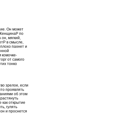
ие. Он может
. ЖенщинаP по
 он, мягкий,
етP в смысле,
 плохо пахнет и
енной
м комочке-
орг от самого
тих тонко
тво зрелое, если
ыто проявлять
асаниями об этом
 растянуть
е как открытие
ть, гулять
 он и проснется