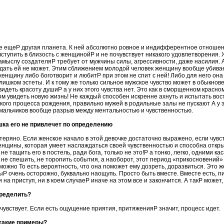
е ещеP другая планета. К ней абсолютно ровное и индифферентное отношен
вступить в близость с женщинойP и не почувствует никакого удовлетворения
амыслу создателяP требует от мужчины силы, агрессивности, даже насилия. А
о дать ей не может. Этим сближением молодой человек женщину вообще убива
женщину либо боготворит и любитP при этом не спит с ней! Либо для него она
ишком эстеты. И к тому же только сильное мужское чувство может в обыкнов
идеть красоту душиP а у них этого чувства нет. Это как в сморщенном красно
 увидеть новую жизнь! Не каждый способен искренне ахнуть и испытать вост
ого процесса рождения, правильно мужей в родильные залы не пускают А у э
мальчиков вообще разрыв между ментальностью и чувственностью.
шка его не привлечет по определению
отеряно. Если женское начало в этой девочке достаточно выражено, если чувс
женщины, которая умеет наслаждаться своей чувственностью и способна откр
 не тащить его в постель, ради бога, только не это!P а тонко, легко, одними к
не спешить, не торопить события, а наоборот, этот период «прикосновений»
можно То есть вероятность, что она поможет ему дозреть, доразвиться. Это ж
P очень осторожно, буквально наощупь. Просто быть вместе. Вместе есть, пи
и на приступ, ни в коем случаеP иначе на этом все и закончится. А такP может,
пределить?
увствует. Если есть ощущение приятия, притяженияP значит, процесс идет.
такие примеры?