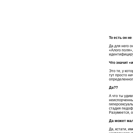
То есть он н
Да для него о
«Алого поля»,
идентифициру
Что значит «
Это те, у кот
тут просто ни
определенног
Да??
А что ты уди
неиспорченные
гиперсексуаль
стадия педофи
Разумеется, о
Да может мал
Да, кстати, и