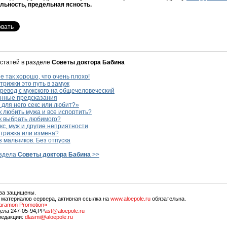
ьность, предельная ясность.
 статей в разделе
Советы доктора Бабина
 так хорошо, что очень плохо!
рижки это путь в замуж
ревод с мужского на общечеловеческий
нные предсказания
для него секс или любит?»
 любить мужа и все испортить?
к выбрать любимого?
с, муж и другие неприятности
трижка или измена?
 мальчиков. Без отпуска
аздела
Советы доктора Бабина
>>
ава защищены.
 материалов сервера, активная ссылка на
www.aloepole.ru
обязательна.
aramon Promotion»
ела 247-05-94,PP
ast@aloepole.ru
редакции:
dlasmi@aloepole.ru