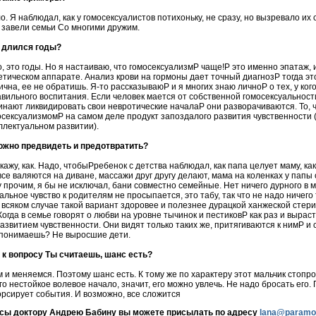
о. Я наблюдал, как у гомосексуалистов потихоньку, не сразу, но вызревало их
 завели семьи Со многими дружим.
 длился годы?
о, это годы. Но я настаиваю, что гомосексуализмP чаще!P это именно эпатаж,
етическом аппарате. Анализ крови на гормоны дает точный диагнозP тогда эт
чна, ее не обратишь. Я-то рассказываюP и я многих знаю личноP о тех, у ко
вильного воспитания. Если человек мается от собственной гомосексуальност
инают ликвидировать свои невротические началаP они разворачиваются. То, 
осексуализмомP на самом деле продукт запоздалого развития чувственности 
ллектуальном развитии).
можно предвидеть и предотвратить?
кажу, как. Надо, чтобыPребенок с детства наблюдал, как папа целует маму, ка
все валяются на диване, массажи друг другу делают, мама на коленках у папы
 прочим, я бы не исключал, бани совместно семейные. Нет ничего дурного в 
альное чувство к родителям не просыпается, это табу, так что не надо ничего 
 всяком случае такой вариант здоровее и полезнее дурацкой ханжеской стери
огда в семье говорят о любви на уровне тычинок и пестиковP как раз и вырас
звитием чувственности. Они видят только таких же, притягиваются к нимP и
, понимаешь? Не выросшие дети.
к вопросу Ты считаешь, шанс есть?
 и меняемся. Поэтому шанс есть. К тому же по характеру этот мальчик стопр
го нестойкое волевое начало, значит, его можно увлечь. Не надо бросать его.
орсирует события. И возможно, все сложится
сы доктору Андрею Бабину вы можете присылать по адресу
lana@paramo