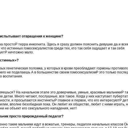
е испытывает отвращения к женщине?
на простоP терра инкогнита. Здесь я сразу должен пояснить девушке да и вс
 что истинных гомосексуалистов среди тех, кто так себя ощущает и так себя
етP ничтожно мало.
истинных»?
орых генетическая поломка, у которых в крови преобладают гормоны противоп
чего не поделаешь А в большинстве своем гомосексуализмP это только после
о воспитания.
вляешься? На начальном этапе это доверчивые, умные, красивые мальчикиP т
 детки. Много читают, послушные, все такое. Когда у них наступает пубертат
ности, и просыпаются инстинктыP главное и первое, что его интересуютP дет
лии, вполне безобидная пока. Он любит их общество, любит с ними играть, 
ни не объект его сексуального нападения, нет!
ьчик просто прирожденный педагог?
менно такие мальчики идут в вожатые, тренеры, педагоги начальных классов Он