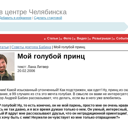
в центре Челябинска
Добавить в избранное
|
Сделать стартовой
Статьи |
Фото |
Видео |
Розыгрыши |
Событи
татьи
|
Советы доктора Бабина
|
Мой голубой принц
Мой голубой принц
текст: Лана Литвер
20.02.2006
ьчик! Какой изысканный-утонченный! Как подстрижен, как одет! Ну, принц из ска
ание, в 99 случаях из ста это мечта голубая. В смысле он вами не интересуетс
ор Андрей Бабин рассказывает, что делать, если вы в него уже влюбились
голубой! Ну, то есть конечно, он не мой парень, просто мне он очень нрав
ь не так давно, и я все время думаю только о нем. Он умный, интересный
ый И вдруг мне рассказывают друзья, что он нетрадиционной ориентации! 
к хочу быть с ним! Неужели он чувствует ко мне только отвращение?»