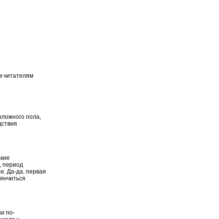
ем читателям
оложного пола,
дствия
акие
, период
и. Да-да, первая
нянчиться
и по-