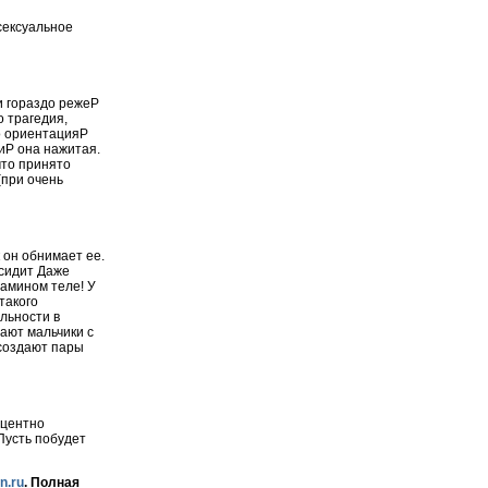
 сексуальное
 и гораздо режеP
о трагедия,
го ориентацияP
иP она нажитая.
что принято
(при очень
к он обнимает ее.
 сидит Даже
мамином теле! У
такого
льности в
тают мальчики с
 создают пары
оцентно
 Пусть побудет
n.ru
. Полная