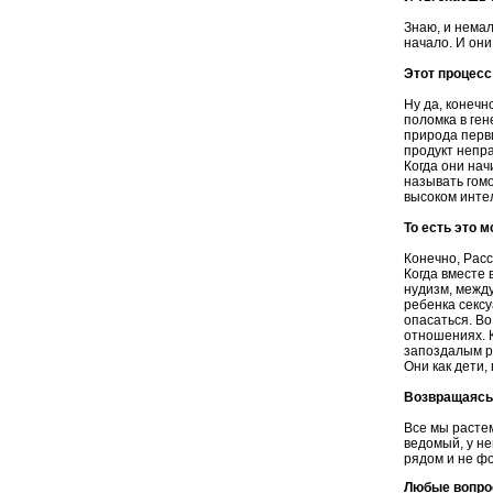
Знаю, и немал
начало. И они
Этот процесс
Ну да, конечн
поломка в ген
природа перви
продукт непра
Когда они нач
называть гом
высоком инте
То есть это 
Конечно, Расс
Когда вместе 
нудизм, между
ребенка сексу
опасаться. Во
отношениях. К
запоздалым ра
Они как дети
Возвращаясь 
Все мы растем
ведомый, у не
рядом и не ф
Любые вопро