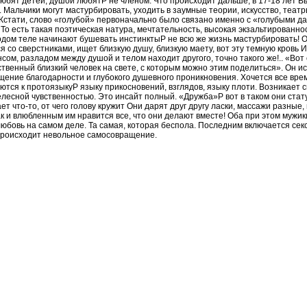
юбят детей, душой любятP не членом. Что происходит дальше, в 17-18 лет В
. Мальчики могут мастурбировать, уходить в заумные теории, искусство, теат
Кстати, слово «голубой» первоначально было связано именно с «голубыми да
. То есть такая поэтическая натура, мечтательность, высокая экзальтированнос
лодом теле начинают бушевать инстинктыP не всю же жизнь мастурбировать! 
я со сверстниками, ищет близкую душу, близкую маету, вот эту темную кровь 
сом, разладом между душой и телом находит другого, точно такого же!.. «Вот
ственный близкий человек на свете, с которым можно этим поделиться». Он 
ущение благодарности и глубокого душевного проникновения. Хочется все вре
тся к протоязыкуP языку прикосновений, взглядов, языку плоти. Возникает 
лесной чувственностью. Это инсайт полный. «Дружба»P вот в таком они стату
ет что-то, от чего голову кружит Они дарят друг другу ласки, массажи разные,
к и влюбленным им нравится все, что они делают вместе! Оба при этом мужик
любовь на самом деле. Та самая, которая беспола. Последним включается се
происходит невольное самосовращение.