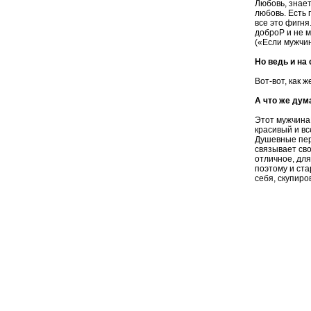
Любовь, знает
любовь. Есть 
все это фигня
доброP и не м
(«Если мужчин
Но ведь и на
Вот-вот, как ж
А что же дум
Этот мужчина
красивый и вс
Душевные пере
связывает сво
отличное, для
поэтому и ста
себя, скупир