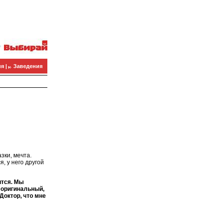
я |
Заведения
зки, мечта.
я, у него другой
ится. Мы
, оригинальный,
Доктор, что мне