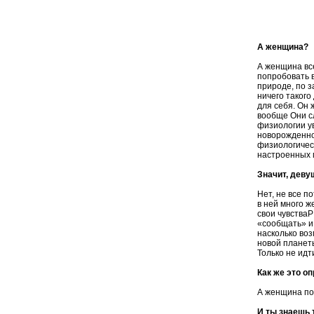
А женщина?
А женщина вс
попробовать 
природе, по з
ничего таког
для себя. Он 
вообще Они сл
физиологии ув
новорожденном
физиологическ
настроенных 
Значит, деву
Нет, не все п
в ней много 
свои чувстваP
«сообщать» и 
насколько воз
новой планеты
Только не идт
Как же это о
А женщина поч
И ты знаешь 