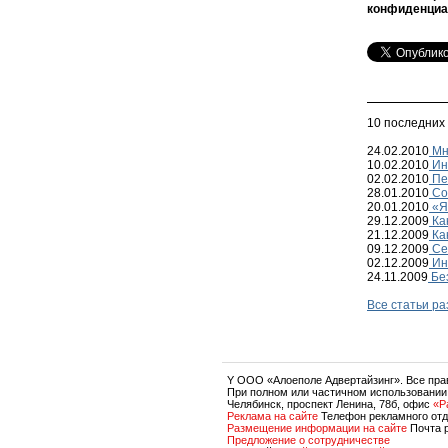
конфиденциал
10 последних
24.02.2010
Мне
10.02.2010
Инт
02.02.2010
Пе
28.01.2010
Со
20.01.2010
«Я 
29.12.2009
Как
21.12.2009
Ка
09.12.2009
Сек
02.12.2009
Ин
24.11.2009
Без
Все статьи р
Y OOO «Алоеполе Адвертайзинг». Все пр
При полном или частичном использовании
Челябинск, проспект Ленина, 78б, офис
«P
Реклама на сайте
Телефон рекламного отд
Размещение информации на сайте
Почта 
Предложение о сотрудничестве