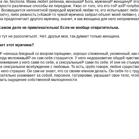
е ли, беспола. Мама любит ребенка, монашкаP Бога, мужчинаP женщинуP это
просто различные способы ее передачи. Ужас от того, что кто-тоP ах!P голуб
. Возмущается непонятной природой мужской любви те, кто испытывает либо 
ое!»), либо ревность («Какой-то чужой мужчина забрал объект моей любви»), 
а предпочитает другого мужчину, значит, я как женщина для него непривлекат
 самом деле не привлекательна! Если не вообще отвратительна.
е тут не разозлиться!.. Нет, друзья мои, так думает только женщина.
ает этот мужчина?
P «юноша бледный со взором горящим», хорошо сложенный, ухоженный, как 
егда моложавыйP он сам себя страшится. У него недоразвитие общей чувстве
живания у него сами по себе, а сексуальныеP сами по себе. И они не стыкую
е сексуальное возбуждение с любовью. То есть, грубо говоря, любое существо,
 него страшно. Он сам не знает, что со своим членом делать. Он себя-то с тр
рательно ухаживает за собой, пирсинги, татуировки, украшает свое тело, чт
овать ощущение собственной малоценности.