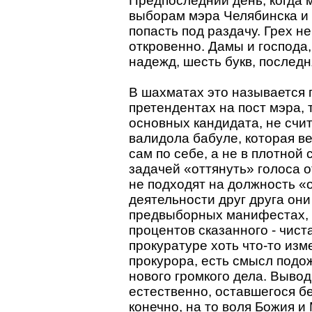
Предпоследний день, когда 
выборам мэра Челябинска и 
попасть под раздачу. Грех н
откровенно. Дамы и господа,
надежд, шесть букв, последня
В шахматах это называется 
претендентах на пост мэра, 
основных кандидата, не счи
валидола бабуле, которая ве
сам по себе, а не в плотной
задачей «оттянуть» голоса о
не подходят на должность «
деятельности друг друга они
предвыборных манифестах, и
процентов сказанного - чист
прокуратуре хоть что-то изм
прокурора, есть смысл подо
нового громкого дела. Вывод
естественно, оставшегося бе
конечно, на то воля Божия и