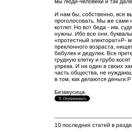
мы люди-человеки и так далее
И нам бы, собственно, все 
проголосовать. Мы же сами н
котлет. Но вот беда - им, су
нужны. Ибо все они, букваль
«протестный электорат»P- м
преклонного возраста, нище
бабулек и дедулек. Все прет
грудную клетку и грубо кося
упрека. И ни один в своих з
часть общества, не нуждаю
в том, как делаются деньги.P
Безвкусица.
10 последних статей в разд