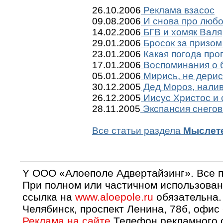
26.10.2006
Реклама взасос
09.08.2006
И снова про люб
14.02.2006
БГВ и хомяк Валя
29.01.2006
Бросок за призом
23.01.2006
Какая погода про
17.01.2006
Воспоминания о 
05.01.2006
Мирись, не дерис
30.12.2005
Дед Мороз, налив
26.12.2005
Иисус Христос и
28.11.2005
Экспансия снегов
Все статьи раздела
Мыслет
Y OOO «Алоеполе Адвертайзинг». Все 
При полном или частичном использован
ссылка на
www.aloepole.ru
обязательна.
Челябинск, проспект Ленина, 78б, офис
Реклама на сайте
Телефон рекламного о