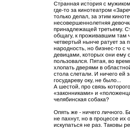
Странная история с мужиком
где-то за кинотеатром «Заре
только делал, за этим кино
несовершеннолетняя девочка
принадлежащей третьему. С
общагу, к проживавшим там ч
четвертый нынче ратует за 
народность, но бизнес-то с
девицами, которых они ему 
пользовался. Пятая, во вре
хлопать дверями в областной
стола слетали. И ничего ей
государеву оку, не было...
А шестой, про связь которо
«законниками» и «положенца
челябинская собака?
Опять же - ничего личного. Б
не пахнут, но в процессе их
искупаться не раз. Таковы р