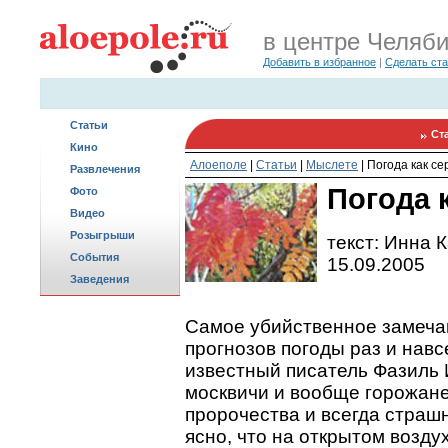
в центре Челяб
Добавить в избранное
|
Сделать ст
Статьи
Ст
Кино
Алоеполе
|
Статьи
|
Мыслете
|
Погода как се
Развлечения
Погода 
Фото
Видео
Розыгрыши
текст: Инна 
События
15.09.2005
Заведения
Самое убийственное замеча
прогнозов погоды раз и навс
известный писатель Фазиль И
москвичи и вообще горожане
пророчества и всегда страш
ясно, что на открытом возду