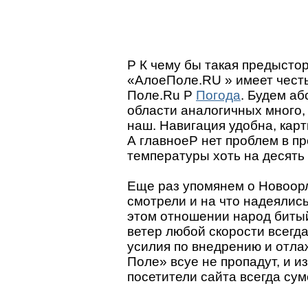
P К чему бы такая предыстор
«АлоеПоле.RU » имеет чест
Поле.Ru P
Погода
. Будем а
области аналогичных много
наш. Навигация удобна, карт
А главноеP нет проблем в п
температуры хоть на десять
Еще раз упомянем о Новоорл
смотрели и на что надеялис
этом отношении народ биты
ветер любой скорости всегда
усилия по внедрению и отл
Поле» всуе не пропадут, и 
посетители сайта всегда су