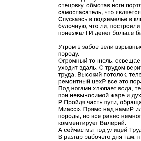
спецовку, обмотав ноги порт
самоспасатель, что является
Спускаясь в подземелье в кл
булочную, что ли, построили
приезжал! И денег больше б
Утром в забое вели взрывны
породу.
Огромный тоннель, освеща
уходит вдаль. С трудом вери
труда. Высокий потолок, тел
ремонтный цехP все это пора
Под ногами хлюпает вода, те
при невыносимой жаре и дух
P Пройдя часть пути, обращ
Миасс». Прямо над намиP ил
породы, но все равно немног
комментирует Валерий.
А сейчас мы под улицей Тру
В разгар рабочего дня там, 