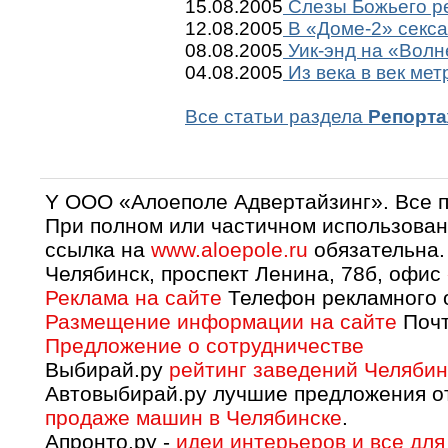
15.08.2005
Слезы Божьего ре
12.08.2005
В «Доме-2» секса
08.08.2005
Уик-энд на «Волн
04.08.2005
Из века в век мет
Все статьи раздела
Репорт
Y OOO «Алоеполе Адвертайзинг». Все 
При полном или частичном использован
ссылка на
www.aloepole.ru
обязательна.
Челябинск, проспект Ленина, 78б, офис
Реклама на сайте
Телефон рекламного о
Размещение информации на сайте
Почт
Предложение о сотрудничестве
Выбирай.ру
рейтинг заведений Челябин
Автовыбирай.ру лучшие предложения о
продаже машин в Челябинске
.
Апронто.ру -
идеи интерьеров и все для