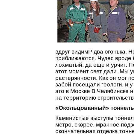
вдруг видимP два огонька. Не
приближаются. Чудес вроде б
лохматый, да еще и урчит. Пе
этот момент свет дали. Мы у
растерянности. Как он мог п
забой посещали геологи, и у
это в Москве В Челябинске 
на территорию строительств
«Окольцованный» тоннель
Каменистые выступы тоннел
метро, скорее, мрачное под
окончательная отделка тонн