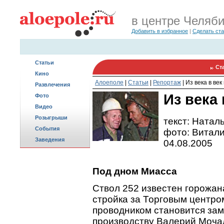
в центре Челяб
Добавить в избранное
|
Сделать ст
Статьи
Ст
Кино
Алоеполе
|
Статьи
|
Репортаж
|
Из века в ве
Развлечения
Из века
Фото
Видео
Розыгрыши
текст: Натал
События
фото: Витали
Заведения
04.08.2005
Под дном Миасса
Ствол 252 известен горожан
стройка за Торговым центр
проводником становится зам
производству Валерий Моча