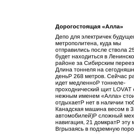
Дорогостоящая «Алла»
Депо для электричек будуще
метрополитена, куда мы
отправились после ствола 2
будет находиться в Ленинск
районе за Сибирским перее
Длина тоннеля на сегодняш
деньP 268 метров. Сейчас р
идет медленноP тоннеле-
проходнический щит LOVAT с
нежным именем «Алла» стои
отдыхаетP нет в наличии тю
Канадская машина весом в 3
автомобилей)P сложный мех
навигация, 21 домкратP эту
Вгрызаясь в подземную пор