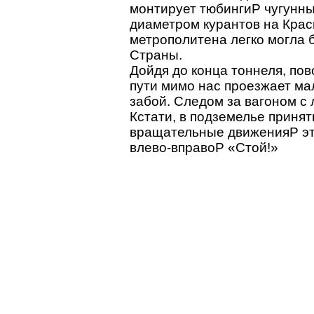
монтирует тюбингиP чугунны
диаметром курантов на Крас
метрополитена легко могла 
Страны.
Дойдя до конца тоннеля, по
пути мимо нас проезжает ма
забой. Следом за вагоном с 
Кстати, в подземелье приня
вращательные движенияP эт
влево-вправоP «Стой!»