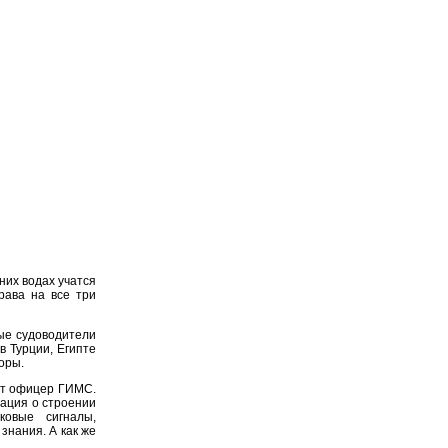
них водах учатся
рава на все три
ные судоводители
в Турции, Египте
оры.
ает офицер ГИМС.
ация о строении
ковые сигналы,
знания. А как же