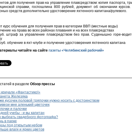
ентов для получения прав на управление плавсредством: копия паспорта, т
ицинской справки, госпошлина 800 рублей, документ об окончании курсов.
рных средств дополнительно удостоверение яхтенного капитана/рулевого.
ит курс обучения для получения прав в категории ВВП (местные воды)
учение на права во всех районах плавания и на всех плавсредствах
уб. штраф за управление плавсредством без прав. Суденышно горе-водит
ку
руб. обучение в яхт-клубе и получение удостоверения яхтенного капитана
атериалы читайте на сайте
газеты «Челябинский рабочий»
 статей в разделе
Обзор прессы
 кричали «Фантастико!»
анета Железяка
е кусочек половой тряпочки нужно носить с достоинством
ивези мне аленький цветочек
лочки и палочки
дней учебы - и вы капитан
к выбрать свадебного фотографа?
ь в парке
нцы под открытым небом
ьше влаги и ярких цветов