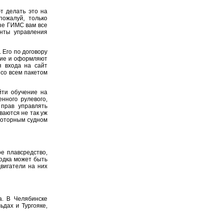
ют делать это на
пожалуй, только
азе ГИМС вам все
енты управления
 Его по договору
ние и оформляют
я входа на сайт
 со всем пакетом
йти обучение на
нного рулевого,
прав управлять
ваются не так уж
-моторным судном
ое плавсредство,
Лодка может быть
двигатели на них
. В Челябинске
дах и Тургояке,