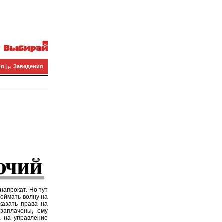
я |
Заведения
напрокат. Но тут
поймать волну на
казать права на
 заплачены, ему
а на управление