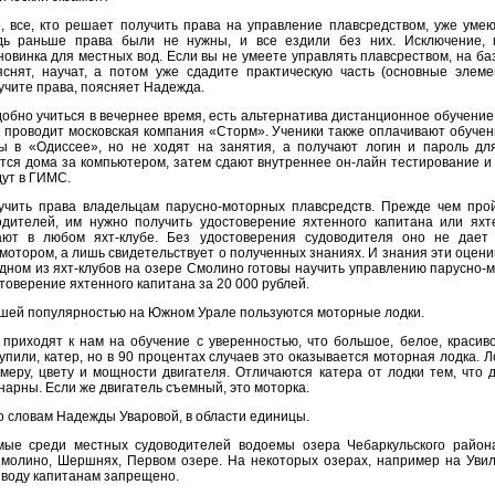
о, все, кто решает получить права на управление плавсредством, уже уме
едь раньше права были не нужны, и все ездили без них. Исключение, 
новинка для местных вод. Если вы не умеете управлять плавсреством, на б
яснят, научат, а потом уже сдадите практическую часть (основные элем
учите права, поясняет Надежда.
обно учиться в вечернее время, есть альтернатива дистанционное обучение.
 проводит московская компания «Сторм». Ученики также оплачивают обуче
ы в «Одиссее», но не ходят на занятия, а получают логин и пароль дл
атся дома за компьютером, затем сдают внутреннее он-лайн тестирование и
дут в ГИМС.
чить права владельцам парусно-моторных плавсредств. Прежде чем про
одителей, им нужно получить удостоверение яхтенного капитана или яхте
ают в любом яхт-клубе. Без удостоверения судоводителя оно не дает 
мотором, а лишь свидетельствует о полученных знаниях. И знания эти оцени
одном из яхт-клубов на озере Смолино готовы научить управлению парусно
товерение яхтенного капитана за 20 000 рублей.
ьшей популярностью на Южном Урале пользуются моторные лодки.
 приходят к нам на обучение с уверенностью, что большое, белое, красив
упили, катер, но в 90 процентах случаев это оказывается моторная лодка. 
меру, цвету и мощности двигателя. Отличаются катера от лодки тем, что 
нарны. Если же двигатель съемный, это моторка.
о словам Надежды Уваровой, в области единицы.
ые среди местных судоводителей водоемы озера Чебаркульского района
молино, Шершнях, Первом озере. На некоторых озерах, например на Увиль
 воду капитанам запрещено.