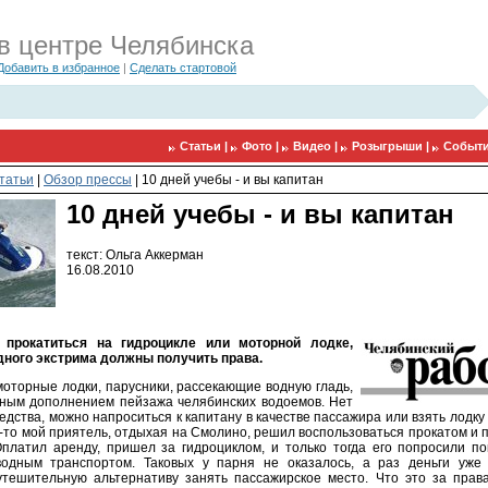
в центре Челябинска
Добавить в избранное
|
Сделать стартовой
Статьи |
Фото |
Видео |
Розыгрыши |
Событи
татьи
|
Обзор прессы
|
10 дней учебы - и вы капитан
10 дней учебы - и вы капитан
текст: Ольга Аккерман
16.08.2010
прокатиться на гидроцикле или моторной лодке,
ного экстрима должны получить права.
моторные лодки, парусники, рассекающие водную гладь,
ным дополнением пейзажа челябинских водоемов. Нет
едства, можно напроситься к капитану в качестве пассажира или взять лодку 
к-то мой приятель, отдыхая на Смолино, решил воспользоваться прокатом и 
Оплатил аренду, пришел за гидроциклом, и только тогда его попросили по
водным транспортом. Таковых у парня не оказалось, а раз деньги уже
тешительную альтернативу занять пассажирское место. Что это за прав