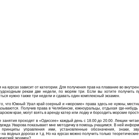
 на курсах зависит от категории. Для получения прав на плавание во внутрен
судоходным рекам две недели, по морям три. Если вы хотите получить п
иться нужно также три недели и сдавать один комплексный экзамен.
то, что Южный Урал край озерный и «морские» права здесь не нужны, мест
казываются. Получив права в Челябинске, южноуральцы, отдыхая где-нибудь 
арском крае, могут взять в аренду катер или лодку и бороздить морские прост
е занятия проходят в «Одиссее» каждый день с 18.00 до 20.00. Лекции чит
ежда Уварова показывает мне методичку в помощь учащимся. В ней информ
, принципы управления ими, установленные обозначения, знаки, зву
на водных дорогах и т.д. Но на курсах можно получить только теоретические 
тический экзамен?