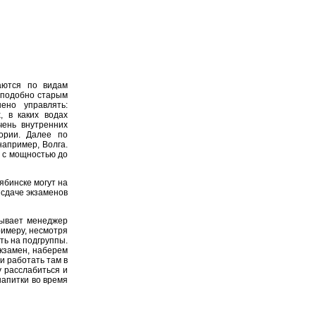
аются по видам
, подобно старым
ено управлять:
, в каких водах
чень внутренних
ории. Далее по
например, Волга.
й с мощностью до
ябинске могут на
 сдаче экзаменов
зывает менеджер
римеру, несмотря
ть на подгруппы.
 экзамен, наберем
и работать там в
у расслабиться и
напитки во время