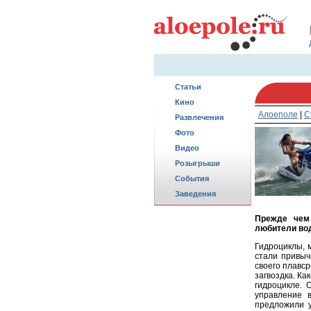
Статьи
Кино
Алоеполе
|
С
Развлечения
Фото
Видео
Розыгрыши
События
Заведения
Прежде чем 
любители вод
Гидроциклы, 
стали привыч
своего плавср
загвоздка. Ка
гидроцикле. 
управление 
предложили у