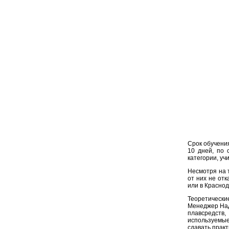
Срок обучения
10 дней, по 
категории, уч
Несмотря на 
от них не от
или в Краснод
Теоретически
Менеджер Над
плавсредств
используемые 
сдавать прак