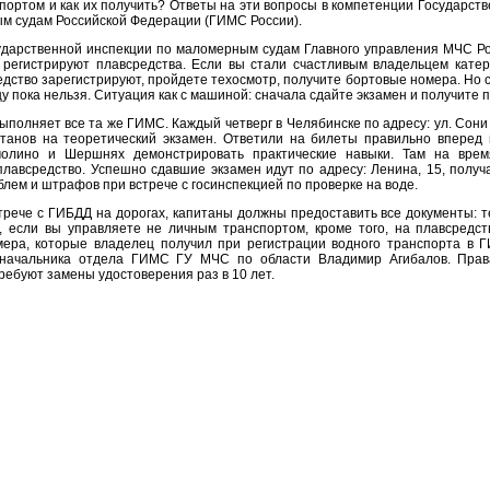
портом и как их получить? Ответы на эти вопросы в компетенции Государст
м судам Российской Федерации (ГИМС России).
ударственной инспекции по маломерным судам Главного управления МЧС Ро
 регистрируют плавсредства. Если вы стали счастливым владельцем катер
дство зарегистрируют, пройдете техосмотр, получите бортовые номера. Но с
у пока нельзя. Ситуация как с машиной: сначала сдайте экзамен и получите п
полняет все та же ГИМС. Каждый четверг в Челябинске по адресу: ул. Сони 
танов на теоретический экзамен. Ответили на билеты правильно вперед
лино и Шершнях демонстрировать практические навыки. Там на врем
плавсредство. Успешно сдавшие экзамен идут по адресу: Ленина, 15, получ
лем и штрафов при встрече с госинспекцией по проверке на воде.
стрече с ГИБДД на дорогах, капитаны должны предоставить все документы: т
, если вы управляете не личным транспортом, кроме того, на плавсредс
ера, которые владелец получил при регистрации водного транспорта в 
 начальника отдела ГИМС ГУ МЧС по области Владимир Агибалов. Прав
требуют замены удостоверения раз в 10 лет.