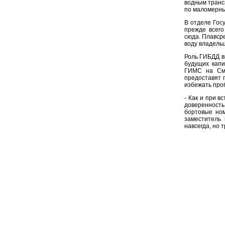
водным транс
по маломерны
В отделе Гос
прежде всего
сюда. Плавсре
воду владельц
Роль ГИБДД вы
будущих капи
ГИМС на Смо
предоставят 
избежать проб
- Как и при в
доверенность
бортовые ном
заместитель
навсегда, но 