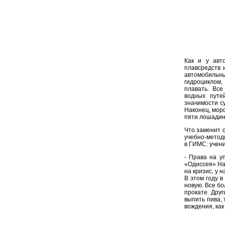
Как и у авт
плавсредств 
автомобильн
гидроциклом,
плавать. Все
водных путе
значимости с
Наконец, мор
пяти лошадин
Что заменит 
учебно-методи
в ГИМС: учени
- Права на у
«Одиссея» Над
на кризис, у 
В этом году в
новую. Все бо
прокате. Друг
выпить пива, 
вождения, как