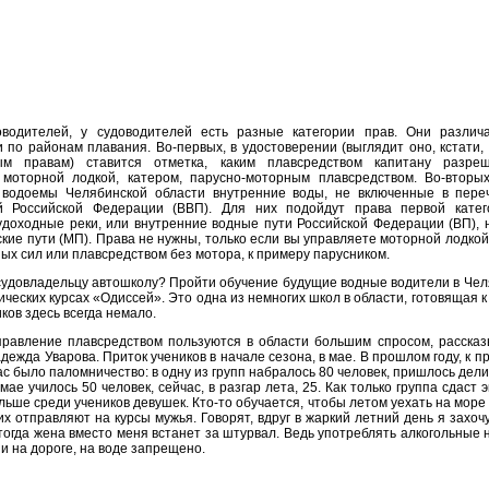
оводителей, у судоводителей есть разные категории прав. Они различ
и по районам плавания. Во-первых, в удостоверении (выглядит оно, кстати
ым правам) ставится отметка, каким плавсредством капитану разреш
 моторной лодкой, катером, парусно-моторным плавсредством. Во-вторых
 водоемы Челябинской области внутренние воды, не включенные в пере
й Российской Федерации (ВВП). Для них подойдут права первой катег
удоходные реки, или внутренние водные пути Российской Федерации (ВП), 
ские пути (МП). Права не нужны, только если вы управляете моторной лодко
ых сил или плавсредством без мотора, к примеру парусником.
судовладельцу автошколу? Пройти обучение будущие водные водители в Чел
ческих курсах «Одиссей». Это одна из немногих школ в области, готовящая к
ков здесь всегда немало.
правление плавсредством пользуются в области большим спросом, расска
ежда Уварова. Приток учеников в начале сезона, в мае. В прошлом году, к п
нас было паломничество: в одну из групп набралось 80 человек, пришлось дели
 мае училось 50 человек, сейчас, в разгар лета, 25. Как только группа сдаст
льше среди учеников девушек. Кто-то обучается, чтобы летом уехать на море 
их отправляют на курсы мужья. Говорят, вдруг в жаркий летний день я захоч
тогда жена вместо меня встанет за штурвал. Ведь употреблять алкогольные 
 и на дороге, на воде запрещено.