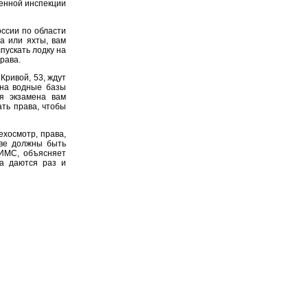
венной инспекции
ссии по области
а или яхты, вам
пускать лодку на
рава.
Кривой, 53, ждут
 на водные базы
я экзамена вам
ать права, чтобы
ехосмотр, права,
тве должны быть
ГИМС, объясняет
а даются раз и