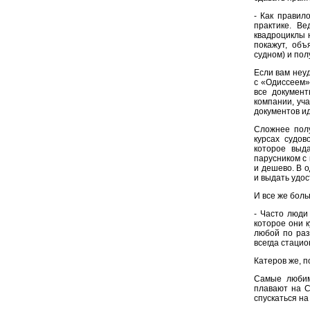
- Как правил
практике. В
квадроциклы 
покажут, объ
судном) и пол
Если вам неуд
с «Одиссеем»
все документ
компании, уч
документов и
Сложнее полу
курсах судов
которое выд
парусником с 
и дешево. В 
и выдать удос
И все же бол
- Часто люди
которое они к
любой по раз
всегда стацио
Катеров же, п
Самые любим
плавают на С
спускаться на