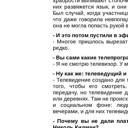
храбрости выпивают стопочку
них развяжется язык, и они
Был случай, когда участниц
что даже говорила невпопад
она не могла попасть рукой в
- И это потом пустили в э
- Многое пришлось вырезат
редко.
- Вы сами какие телепрог
- Я не смотрю телевизор. У м
- Ну как же: телеведущий и
- Телевидение создано для 
того, чтобы его смотрет
передачу, но телевидение д
или деревнях. Там не проис
и социальном фоне: люди
вечерами, и для них телевид
- Почему вы не дали пла
Николь Кидман?