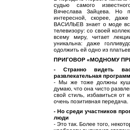
судью самого известног
Вячеслава Зайцева. Но 
интересной, скорее, даже
ВАСИЛЬЕВ знает о моде все
телевизору: со своей колле
всему миру, читает лекц
уникальна: даже голливу
одолжить ей одно из платье
ПРИГОВОР «МОДНОМУ ПР
- Странно видеть ва
развлекательная программа
- Мы же тоже должны куша
думаю, что она чисто развл
свой стиль, избавиться от 
очень позитивная передача.
- Но среди участников пр
люди
- Это так. Более того, нек