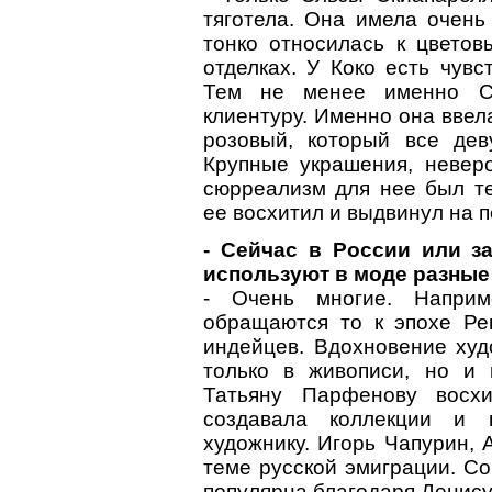
тяготела. Она имела очень 
тонко относилась к цветов
отделках. У Коко есть чувс
Тем не менее именно С
клиентуру. Именно она ввела
розовый, который все дев
Крупные украшения, неве
сюрреализм для нее был т
ее восхитил и выдвинул на 
- Сейчас в России или з
используют в моде разные
- Очень многие. Наприм
обращаются то к эпохе Рен
индейцев. Вдохновение худ
только в живописи, но и 
Татьяну Парфенову восх
создавала коллекции и 
художнику. Игорь Чапурин,
теме русской эмиграции. Со
популярна благодаря Денису 