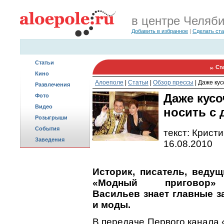
в центре Челяб
Добавить в избранное
|
Сделать ст
Статьи
Ст
Кино
Алоеполе
|
Статьи
|
Обзор прессы
|
Даже кус
Развлечения
Даже кусо
Фото
Видео
носить с
Розыгрыши
События
текст: Крист
Заведения
16.08.2010
Историк, писатель, веду
«Модный приговор»
Васильев знает главные з
и моды.
В передаче Первого канала 