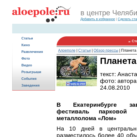
в центре Челяб
Добавить в избранное
|
Сделать ст
Статьи
Ст
Кино
Алоеполе
|
Статьи
|
Обзор прессы
|
Планета
Развлечения
Планета
Фото
Видео
Розыгрыши
текст: Анаст
События
фото: автора
Заведения
24.08.2010
В Екатеринбурге за
фестиваль парковой 
металлолома «Лом»
На 10 дней в центральн
разместилось более 40 объ