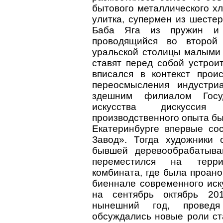
бытового металлического хл
улитка, супермен из шестер
Баба Яга из пружин и 
проводящийся во второй 
уральской столицы малыми
ставят перед собой устроит
вписался в контекст прои
переосмысления индустри
здешним филиалом Госуд
искусства дискусси
производственного опыта был
Екатеринбурге впервые со
Завод». Тогда художники
бывшей деревообрабатыва
переместился на терри
комбината, где была проано
биеннале современного иску
на сентябрь октябрь 201
нынешний год, проведя
обсуждались новые роли ст