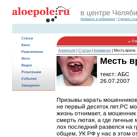
в центре Челяб
Добавить в избранное
|
Сделать ст
Статьи
Ст
Кино
Алоеполе
|
Статьи
|
Криминал
|
Месть врача
Развлечения
Месть в
Фото
Видео
Розыгрыши
текст: АБС
События
26.07.2007
Заведения
Призывы карать мошенников т
не первый десяток лет.PС м
жизнь отнимает, а мошенник 
смерть лютая, а где личные 
лох последний развелся на 
общем, УК РФ у нас в этом о