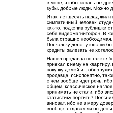
в море, чтобы карась не дре
зубы, добрые люди. Можно д
Итак, лет десять назад жил
симпатичный человек, студен
как-то, подкопив рублишки о
себе видеомагнитофон. В ко
была страшно необходимая, 
Поскольку денег у юноши бы
кредиты залезать не хотелос
Нашел продавца по газете б
приехал к нему на квартиру,
покупку домой и... обнаружи
продавца, яснопонятно, тако
о чем вообще идет речь, ибо
общем, классическое наглое
принимать не стали, ибо вис
статистику портить? Пояснил
виноват, ибо не в меру довер
вообще, отдавал ли он день