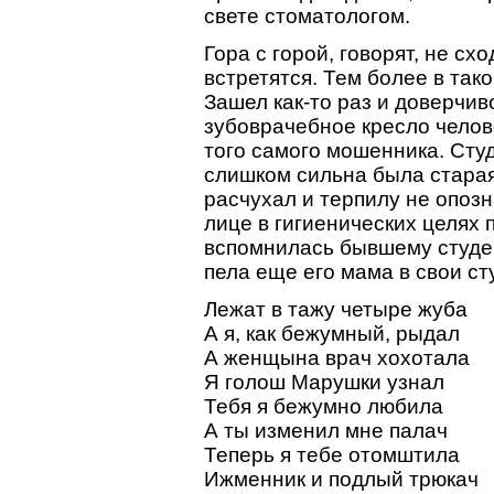
свете стоматологом.
Гора с горой, говорят, не сх
встретятся. Тем более в так
Зашел как-то раз и доверчив
зубоврачебное кресло челов
того самого мошенника. Студ
слишком сильна была старая
расчухал и терпилу не опозн
лице в гигиенических целях п
вспомнилась бывшему студен
пела еще его мама в свои ст
Лежат в тажу четыре жуба
А я, как бежумный, рыдал
А женщына врач хохотала
Я голош Марушки узнал
Тебя я бежумно любила
А ты изменил мне палач
Теперь я тебе отомштила
Ижменник и подлый трюкач