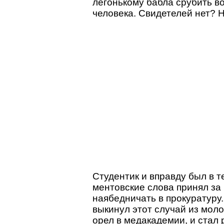
легонькому бабла срубить в
человека. Свидетелей нет? Н
Студентик и вправду был в т
ментовские слова принял за
наябедничать в прокуратуру.
выкинул этот случай из моло
орел в медакадемии, и стал