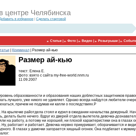
в центре Челябинска
Добавить в избранное
|
Сделать стартовой
Статьи |
Фото |
Видео |
Розыгрыши |
Событи
татьи
|
Криминал
|
Размер ай-кью
Размер ай-кью
текст: Елена Е.
фото: взято с сайта my-free-world.nnm.ru
11.09.2007
о уровень образованности и образования наших доблестных защитников прав
ать лучшего, уже никого не удивляет. Однако всегда найдутся любители очер
ехаться, причем не подумав ни капли о последствиях.P
. На крылечке райотдела стоял и курил в ожидании начальства дежурный. На
, делать было нечего. Вдруг из дверей отдела вылетела девочка-дознавател
ли на работу, а потому ни хорошей, ни плохой характеристики она в глазах
 Ну, работает и работает. Девочка нервно прикуривает, оборачивается и вид
рного. В глазах у дамочки загорается хищный огонек. Она подбегает к мужик
алог: