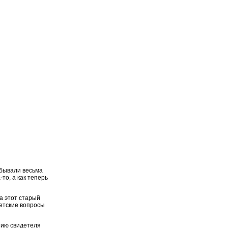
лбывали весьма
то, а как теперь
 а этот старый
детские вопросы
ению свидетеля