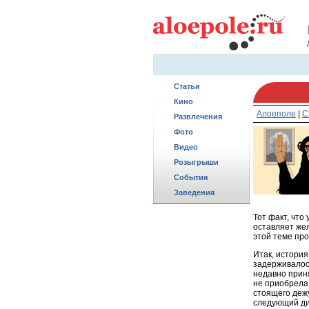
Статьи
Кино
Алоеполе
|
С
Развлечения
Фото
Видео
Розыгрыши
События
Заведения
Тот факт, чт
оставляет жел
этой теме про
Итак, история
задерживалось
недавно приня
не приобрела.
стоящего дежу
следующий ди