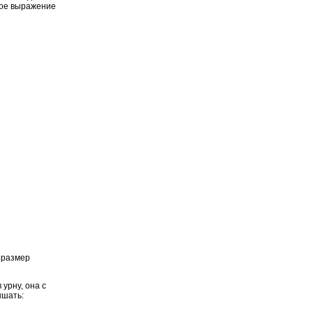
зное выражение
 «размер
 урну, она с
ышать: