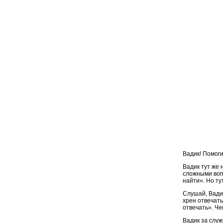
Вадик! Помоги
Вадик тут же 
сложными вопр
найти». Но ту
Слушай, Вадик
хрен отвечать
отвечать». Че
Вадик за служ