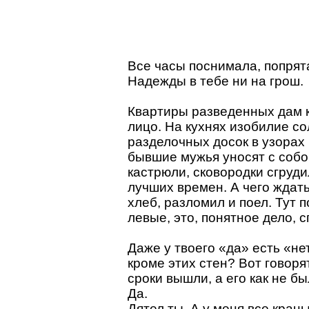
Все часы поснимала, попрята
Надежды в тебе ни на грош.
Квартиры разведенных дам к
лицо. На кухнях изобилие со
разделочных досок в узорах
бывшие мужья уносят с собой
кастрюли, сковородки сгруди
лучших времен. А чего ждат
хлеб, разломил и поел. Тут 
левые, это, понятное дело, 
Даже у твоего «да» есть «нет
кроме этих стен? Вот говорят
сроки вышли, а его как не был
Да.
Дятел ты. А у меня все кран