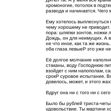
хромоногие, потолок в подте
развода и начинается. Чего 
Ему хотелось выплеснуться п
чему хорошему не приводит.
пора: шляпки зонтов, ножки 
Дождь, он для неимущих. А в
не что иное, как та же жизн
оба глаза левыеP это уже не
Её долгое молчание наполн
стаканы, воду Господнюю пит
взойдет с ним напополам, сам
срокP суровое испытание. В
довелось, может, и этого жа
Вдруг она ни с того ни с сег
Было бы рублей триста-четы
удовольствие. Ты мартини 