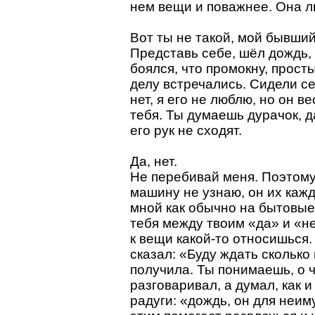
нем вещи и поважнее. Она л
Вот ты не такой, мой бывший
Представь себе, шёл дождь, 
боялся, что промокну, просты
делу встречались. Сидели се
нет, я его не люблю, но он в
тебя. Ты думаешь дурачок, да
его рук не сходят.
Да, нет.
Не перебивай меня. Поэтому
машину не узнаю, он их каж
мной как обычно на бытовые 
тебя между твоим «да» и «не
к вещи какой-то относишься.
сказал: «Буду ждать сколько 
получила. Ты понимаешь, о 
разговаривал, а думал, как и
радуги: «дождь, он для неиму