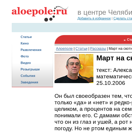
в центре Челяб
Добавить в избранное
|
Сделать ст
Статьи
Ст
Кино
Алоеполе
|
Статьи
|
Рассказы
|
Март на скот
Развлечения
Март на с
Фото
Видео
текст: Алекс
Розыгрыши
математическ
События
25.10.2006
Заведения
Он был своеобразен тем, чт
только «да» и «нет» и редко
целиком, а процентов на сем
понимали его. С дамами обст
что он из глаз и ушей, а рот
погоду. Но не ртом единым ж