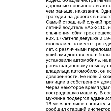
Кодекс об административных
дорожные провинности авто
чем раньше, наказания. Одн
трагедий на дорогах в новог
Самый страшный случай прои
летний водитель ВАЗ-2110, н
опьянения, сбил трех пешехо
них, 17-летняя девушка и 19
скончались на месте трагед
лет, с различными перелома
ушибами доставлена в больн
установили автомобиль, на 
регистрационному номеру с
владельца автомобиля, он п
доверенности. Ее новый хо
милиции в собственном доме
Через некоторое время удал
пострадавшую машину. В со
мужчина подвергся админист
18 месяцев лишен водительск
сообщил старший инспектор