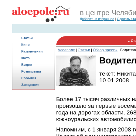
в центре Челяб
Добавить в избранное
|
Сделать ст
Статьи
Ст
Кино
Алоеполе
|
Статьи
|
Обзор прессы
|
Водител
Развлечения
Водител
Фото
Видео
Розыгрыши
текст: Никит
События
10.01.2008
Заведения
Более 17 тысяч различных 
произошло за первые восемь
года на дорогах области. 26
южноуральских автомобилист
Напомним, с 1 января 2008 г