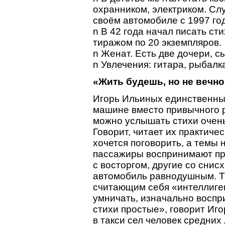
охранником, электриком. Слу
своём автомобиле с 1997 год
n В 42 года начал писать ст
тиражом по 20 экземпляров.
n Женат. Есть две дочери, сы
n Увлечения: гитара, рыбалка
«Жить будешь, но не вечно
Игорь Ильиных единственный
машине вместо привычного 
можно услышать стихи очень
Говорит, читает их практичес
хочется поговорить, а темы 
пассажиры воспринимают пр
с восторгом, другие со снис
автомобиль равнодушным. Т
считающим себя «интеллиге
умничать, изначально воспр
стихи простые», говорит Иг
в такси сел человек средних