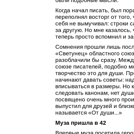
были подобные мысли.
Когда начал писать, был пор
переполнял восторг от того, 
себя не вымучивал: строки 
за другую. Но мне казалось, 
теперь просто вспомнил и за
Сомнения прошли лишь посл
«Светунец» областного союз
разоблачили бы сразу. Между
союзе писателей, подобно м
творчество это для души. П
начинают давать советы: над
вписываться в размеры. Но к
следовать канонам, нет души
посвящено очень много прои
выпустил для друзей и близк
называется «От души...»
Муза пришла в 42
Впервые муза посетила геро