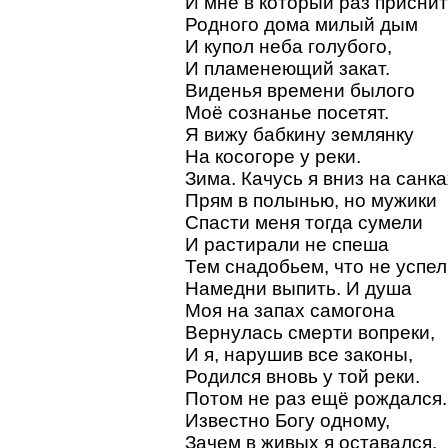
И мне в который раз присни
Родного дома милый дым
И купол неба голубого,
И пламенеющий закат.
Виденья времени былого
Моё сознанье посетят.
Я вижу бабкину землянку
На косогоре у реки.
Зима. Качусь я вниз на санка
Прям в полынью, но мужики
Спасти меня тогда сумели
И растирали не спеша
Тем снадобьем, что не успе
Намедни выпить. И душа
Моя на запах самогона
Вернулась смерти вопреки,
И я, нарушив все законы,
Родился вновь у той реки.
Потом не раз ещё рождался.
Известно Богу одному,
Зачем в живых я оставался.