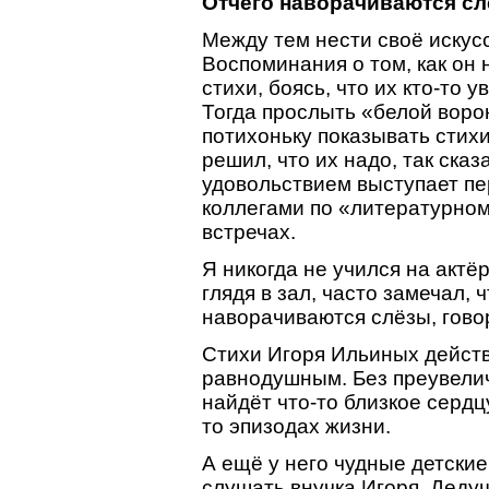
Отчего наворачиваются с
Между тем нести своё искусс
Воспоминания о том, как он 
стихи, боясь, что их кто-то 
Тогда прослыть «белой воро
потихоньку показывать стих
решил, что их надо, так сказ
удовольствием выступает пе
коллегами по «литературном
встречах.
Я никогда не учился на актё
глядя в зал, часто замечал,
наворачиваются слёзы, гово
Стихи Игоря Ильиных действ
равнодушным. Без преувелич
найдёт что-то близкое сердц
то эпизодах жизни.
А ещё у него чудные детски
слушать внучка Игоря. Деду