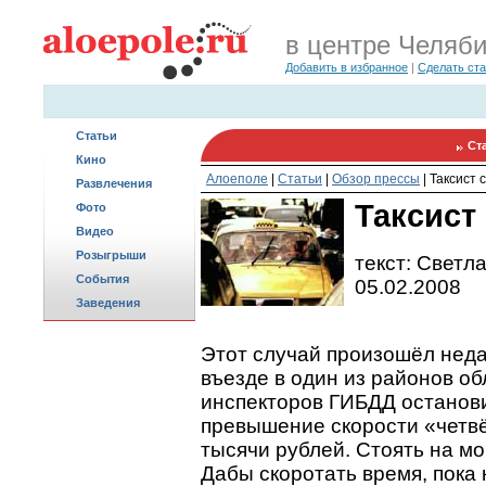
в центре Челяб
Добавить в избранное
|
Сделать ст
Статьи
Ст
Кино
Алоеполе
|
Статьи
|
Обзор прессы
|
Таксист 
Развлечения
Таксист
Фото
Видео
Розыгрыши
текст: Светл
События
05.02.2008
Заведения
Этот случай произошёл неда
въезде в один из районов об
инспекторов ГИБДД останов
превышение скорости «четв
тысячи рублей. Стоять на м
Дабы скоротать время, пока 