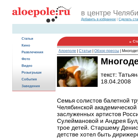
в центре Челяб
Добавить в избранное
|
Сделать ст
Статьи
Ст
Кино
Алоеполе
|
Статьи
|
Обзор прессы
|
Многоде
Развлечения
Многоде
Фото
Видео
Розыгрыши
текст: Татья
События
18.04.2008
Заведения
Семья солистов балетной т
Челябинской академической
заслуженных артистов Росс
Сулеймановой и Андрея Булд
трое детей. Старшему Денису
детстве хотел быть дирижер