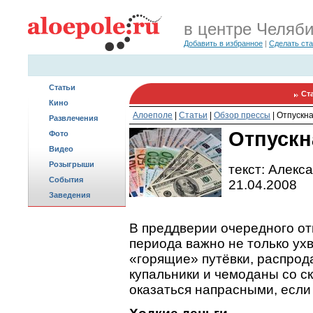
в центре Челяб
Добавить в избранное
|
Сделать ст
Статьи
Ст
Кино
Алоеполе
|
Статьи
|
Обзор прессы
|
Отпускн
Развлечения
Отпускн
Фото
Видео
Розыгрыши
текст: Алекс
События
21.04.2008
Заведения
В преддверии очередного от
периода важно не только ух
«горящие» путёвки, распро
купальники и чемоданы со ск
оказаться напрасными, если