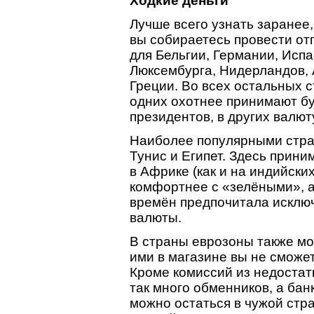
Ходкие деньги
Лучше всего узнать заранее,
вы собираетесь провести от
для Бельгии, Германии, Исп
Люксембурга, Нидерландов, 
Греции. Во всех остальных с
одних охотнее принимают б
президентов, в других валю
Наиболее популярными стран
Тунис и Египет. Здесь прини
в Африке (как и на индийски
комфортнее с «зелёными», а 
времён предпочитала исключ
валюты.
В страны еврозоны также мо
ими в магазине вы не сможет
Кроме комиссий из недостатк
так много обменников, а бан
можно остаться в чужой стра