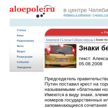
в центре Челяб
Добавить в избранное
|
Сделать ст
Статьи
Ст
Кино
Алоеполе
|
Статьи
|
Обзор прессы
|
Знаки бе
Развлечения
Знаки б
Фото
Видео
Розыгрыши
текст: Алекс
События
05.08.2008
Заведения
Председатель правительств
Путин поставил крест на тор
называемыми «блатными но
Имеются в виду знаки, элем
номеров государственных ил
запоминающиеся сочетания 