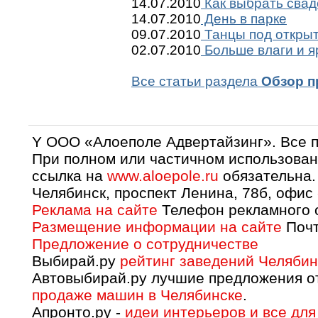
14.07.2010
Как выбрать сва
14.07.2010
День в парке
09.07.2010
Танцы под откры
02.07.2010
Больше влаги и я
Все статьи раздела
Обзор п
Y OOO «Алоеполе Адвертайзинг». Все 
При полном или частичном использован
ссылка на
www.aloepole.ru
обязательна.
Челябинск, проспект Ленина, 78б, офис
Реклама на сайте
Телефон рекламного о
Размещение информации на сайте
Почт
Предложение о сотрудничестве
Выбирай.ру
рейтинг заведений Челябин
Автовыбирай.ру лучшие предложения о
продаже машин в Челябинске
.
Апронто.ру -
идеи интерьеров и все для