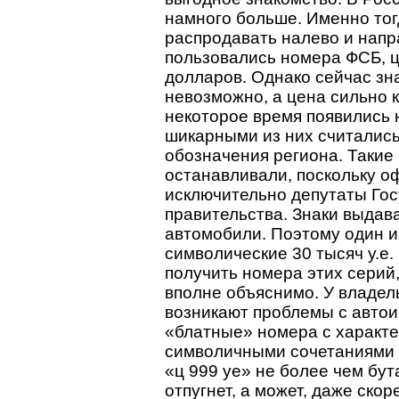
намного больше. Именно тог
распродавать налево и напр
пользовались номера ФСБ, ц
долларов. Однако сейчас зна
невозможно, а цена сильно к
некоторое время появились
шикарными из них считалис
обозначения региона. Такие 
останавливали, поскольку 
исключительно депутаты Го
правительства. Знаки выдав
автомобили. Поэтому один и
символические 30 тысяч у.е
получить номера этих серий
вполне объяснимо. У владель
возникают проблемы с автои
«блатные» номера с характ
символичными сочетаниями б
«ц 999 уе» не более чем бут
отпугнет, а может, даже ско