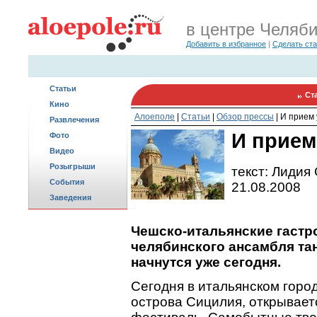
в центре Челяб
Добавить в избранное
|
Сделать ст
Статьи
Ст
Кино
Алоеполе
|
Статьи
|
Обзор прессы
|
И прием 
Развлечения
И прием
Фото
Видео
Розыгрыши
текст: Лидия
События
21.08.2008
Заведения
Чешско-итальянские гастр
челябинского ансамбля та
начнутся уже сегодня.
Сегодня в итальянском город
острова Сицилия, открывае